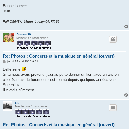
Bonne journée
JMK
Fuji GS645W, 45mm, Lucky400, FX-39
Armand29
Membre de l'association
Re: Photos : Concerts et la musique en général (ouvert)
M
jeudi 14 mai 2026 9:21
e
s
Belle série
s
Si tu nous avais prévenu, j'aurais pu te donner un lien avec un ancien
a
g
pilier Nantais du forum qui s'est tourné depuis quelques années vers
e
Summilux.
Il y etais sûrement
tilu
Membre de l'association
Re: Photos : Concerts et la musique en général (ouvert)