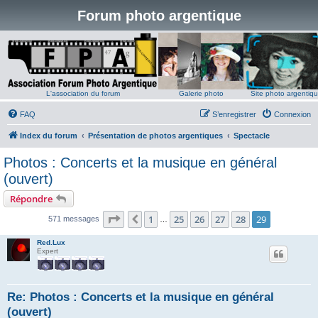
Forum photo argentique
L'association du forum
Galerie photo
Site photo argentiq
FAQ
S’enregistrer
Connexion
Index du forum
Présentation de photos argentiques
Spectacle
Photos : Concerts et la musique en général
(ouvert)
Répondre
Page
29
sur
29
1
25
26
27
28
29
Précédente
571 messages
…
Red.Lux
Expert
Re: Photos : Concerts et la musique en général
(ouvert)