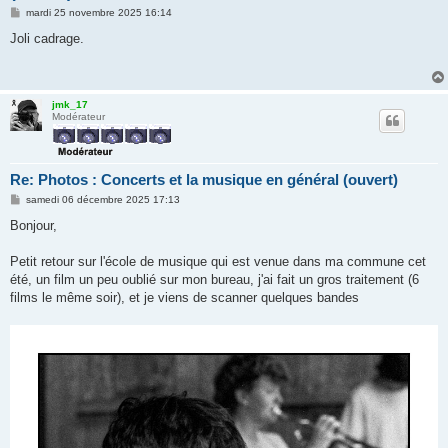
M
mardi 25 novembre 2025 16:14
e
s
Joli cadrage.
s
a
g
e
jmk_17
Modérateur
Re: Photos : Concerts et la musique en général (ouvert)
M
samedi 06 décembre 2025 17:13
e
s
Bonjour,
s
a
g
Petit retour sur l'école de musique qui est venue dans ma commune cet
e
été, un film un peu oublié sur mon bureau, j'ai fait un gros traitement (6
films le même soir), et je viens de scanner quelques bandes