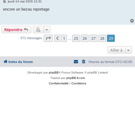
M
jeudi 14 mai 2026 12:31
e
s
encore un bezau reportage
s
a
g
e
Répondre
Page
29
sur
29
1
25
26
27
28
29
Précédente
571 messages
…
Aller à
Index du forum
Heures au format
UTC+02:00
Développé par
phpBB
® Forum Software © phpBB Limited
Traduit par
phpBB-fr.com
Confidentialité
|
Conditions