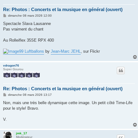
Re: Photos : Concerts et la musique en général (ouvert)
M
dimanche 08 mars 2026 12:00
e
s
Spectacle Slava Lausanne
s
Pas vraiment du chant
a
g
e
Au Rolleiflex 35SE RPX 400
99 Luftballons
by
Jean-Marc JEHL
, sur Flickr
vdragon76
Super Gourou
Re: Photos : Concerts et la musique en général (ouvert)
M
dimanche 08 mars 2026 13:17
e
s
Non, mais une très belle dynamique cette image. Un petit côté Time-Life
s
pour le style! Bravo.
a
g
e
V.
jmk_17
Modérateur