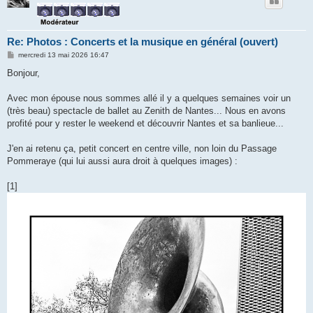
Re: Photos : Concerts et la musique en général (ouvert)
M
mercredi 13 mai 2026 16:47
e
s
Bonjour,
s
a
g
Avec mon épouse nous sommes allé il y a quelques semaines voir un
e
(très beau) spectacle de ballet au Zenith de Nantes... Nous en avons
profité pour y rester le weekend et découvrir Nantes et sa banlieue...
J'en ai retenu ça, petit concert en centre ville, non loin du Passage
Pommeraye (qui lui aussi aura droit à quelques images) :
[1]