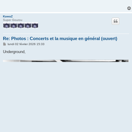
a
g
e
KawaZ
Super Gourou
Re: Photos : Concerts et la musique en général (ouvert)
M
lundi 02 février 2026 15:33
e
s
Underground,
s
a
g
e