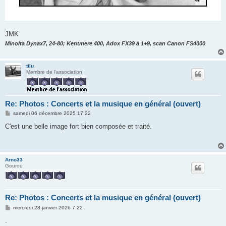
JMK
Minolta Dynax7, 24-80; Kentmere 400, Adox FX39 à 1+9, scan Canon FS4000
tilu
Membre de l'association
Re: Photos : Concerts et la musique en général (ouvert)
M
samedi 06 décembre 2025 17:22
e
s
C'est une belle image fort bien composée et traité.
s
a
g
e
Arno33
Gourou
Re: Photos : Concerts et la musique en général (ouvert)
M
mercredi 28 janvier 2026 7:22
e
s
.
s