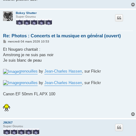
Bokey Shutter
Super Gourou
Re: Photos : Concerts et la musique en général (ouvert)
M
mercredi 04 mars 2026 10:53
e
s
Et Nougaro chantait :
s
Amstrong je ne suis pas noir
a
g
Je suis blanc de peau
e
grenouilles
by
Jean-Charles Hassen
, sur Flickr
grenouilles
by
Jean-Charles Hassen
, sur Flickr
Canon EF 50mm FL APX 100
JMJ67
Super Gourou