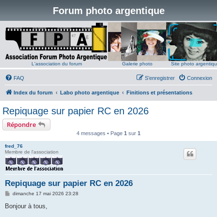
Forum photo argentique
L'association du forum
Galerie photo
Site photo argentiq
FAQ
S’enregistrer
Connexion
Index du forum
Labo photo argentique
Finitions et présentations
Repiquage sur papier RC en 2026
Répondre
4 messages • Page
1
sur
1
fred_76
Membre de l'association
Repiquage sur papier RC en 2026
M
dimanche 17 mai 2026 23:28
e
s
Bonjour à tous,
s
a