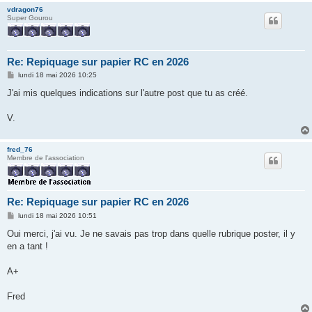
vdragon76
Super Gourou
Re: Repiquage sur papier RC en 2026
M
lundi 18 mai 2026 10:25
e
s
J'ai mis quelques indications sur l'autre post que tu as créé.
s
a
g
V.
e
fred_76
Membre de l'association
Re: Repiquage sur papier RC en 2026
M
lundi 18 mai 2026 10:51
e
s
Oui merci, j'ai vu. Je ne savais pas trop dans quelle rubrique poster, il y
s
en a tant !
a
g
e
A+
Fred