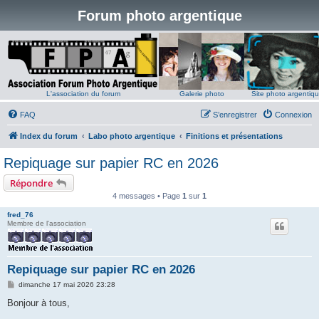
Forum photo argentique
L'association du forum
Galerie photo
Site photo argentiq
FAQ
S’enregistrer
Connexion
Index du forum
Labo photo argentique
Finitions et présentations
Repiquage sur papier RC en 2026
Répondre
4 messages • Page
1
sur
1
fred_76
Membre de l'association
Repiquage sur papier RC en 2026
M
dimanche 17 mai 2026 23:28
e
s
Bonjour à tous,
s
a