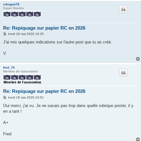
vdragon76
Super Gourou
Re: Repiquage sur papier RC en 2026
M
lundi 18 mai 2026 10:25
e
s
J'ai mis quelques indications sur l'autre post que tu as créé.
s
a
g
V.
e
fred_76
Membre de l'association
Re: Repiquage sur papier RC en 2026
M
lundi 18 mai 2026 10:51
e
s
Oui merci, j'ai vu. Je ne savais pas trop dans quelle rubrique poster, il y
s
en a tant !
a
g
e
A+
Fred