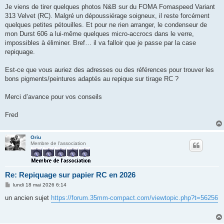
g
Je viens de tirer quelques photos N&B sur du FOMA Fomaspeed Variant
e
313 Velvet (RC). Malgré un dépoussiérage soigneux, il reste forcément
quelques petites pétouilles. Et pour ne rien arranger, le condenseur de
mon Durst 606 a lui‑même quelques micro‑accrocs dans le verre,
impossibles à éliminer. Bref… il va falloir que je passe par la case
repiquage.
Est‑ce que vous auriez des adresses ou des références pour trouver les
bons pigments/peintures adaptés au repique sur tirage RC ?
Merci d’avance pour vos conseils
Fred
Oriu
Membre de l'association
Re: Repiquage sur papier RC en 2026
M
lundi 18 mai 2026 6:14
e
s
un ancien sujet
https://forum.35mm-compact.com/viewtopic.php?t=56256
s
a
g
e