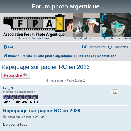
Forum photo argentique
L'association du forum
Galerie photo
Site photo argentiq
FAQ
S’enregistrer
Connexion
Index du forum
Labo photo argentique
Finitions et présentations
Repiquage sur papier RC en 2026
Répondre
4 messages • Page
1
sur
1
fred_76
Membre de l'association
Repiquage sur papier RC en 2026
M
dimanche 17 mai 2026 23:28
e
s
Bonjour à tous,
s
a