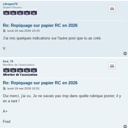
vdragon76
Super Gourou
Re: Repiquage sur papier RC en 2026
M
lundi 18 mai 2026 10:25
e
s
J'ai mis quelques indications sur l'autre post que tu as créé.
s
a
g
V.
e
fred_76
Membre de l'association
Re: Repiquage sur papier RC en 2026
M
lundi 18 mai 2026 10:51
e
s
Oui merci, j'ai vu. Je ne savais pas trop dans quelle rubrique poster, il y
s
en a tant !
a
g
e
A+
Fred