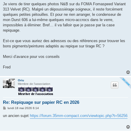
g
Je viens de tirer quelques photos N&B sur du FOMA Fomaspeed Variant
e
313 Velvet (RC). Malgré un dépoussiérage soigneux, il reste forcément
quelques petites pétouilles. Et pour ne rien arranger, le condenseur de
mon Durst 606 a lui‑même quelques micro‑accrocs dans le verre,
impossibles à éliminer. Bref… il va falloir que je passe par la case
repiquage.
Est‑ce que vous auriez des adresses ou des références pour trouver les
bons pigments/peintures adaptés au repique sur tirage RC ?
Merci d’avance pour vos conseils
Fred
Oriu
Membre de l'association
Re: Repiquage sur papier RC en 2026
M
lundi 18 mai 2026 6:14
e
s
un ancien sujet
https://forum.35mm-compact.com/viewtopic.php?t=56256
s
a
g
e