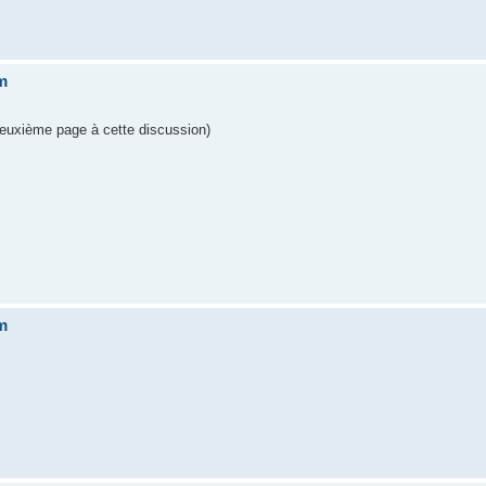
um
deuxième page à cette discussion)
um