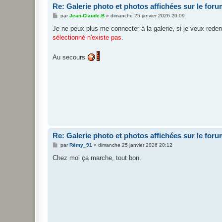
Re: Galerie photo et photos affichées sur le for
M
par
Jean-Claude.B
»
dimanche 25 janvier 2026 20:09
e
s
Je ne peux plus me connecter à la galerie, si je veux rede
s
sélectionné n'existe pas
.
a
g
e
Au secours
Re: Galerie photo et photos affichées sur le for
M
par
Rémy_91
»
dimanche 25 janvier 2026 20:12
e
s
Chez moi ça marche, tout bon.
s
a
g
e