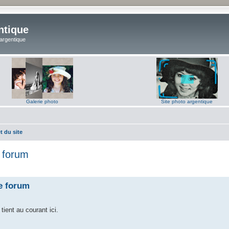
ntique
 argentique
Galerie photo
Site photo argentique
t du site
e forum
le forum
tient au courant ici.