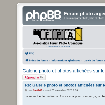
Forum photo arge
Forum appareil photo, labo et photo
L'association du forum
FAQ
Index du forum
Informations générales
La vie du forum e
Galerie photo et photos affichées sur l
Répondre
Re: Galerie photo et photos affichées sur 
M
par
frost242
»
mardi 25 novembre 2025 9:36
e
s
Je reproduis le problème. On va voir pour corriger ça, on te 
s
a
g