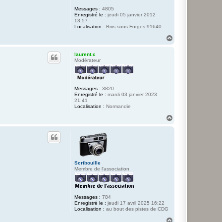
.
B
Messages :
4805
Enregistré le :
jeudi 05 janvier 2012
13:57
Localisation :
Briis sous Forges 91640
H
a
u
laurent.c
t
Modérateur
Messages :
3820
Enregistré le :
mardi 03 janvier 2023
21:41
Localisation :
Normandie
H
a
u
t
Scribouille
Membre de l'association
Messages :
784
Enregistré le :
jeudi 17 avril 2025 16:22
Localisation :
au bout des pistes de CDG
H