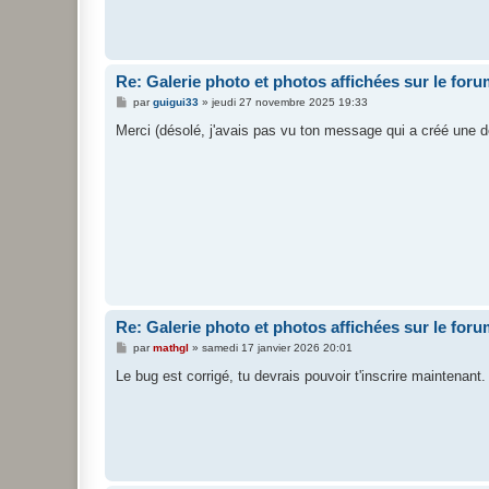
e
Re: Galerie photo et photos affichées sur le for
M
par
guigui33
»
jeudi 27 novembre 2025 19:33
e
s
Merci (désolé, j'avais pas vu ton message qui a créé une 
s
a
g
e
Re: Galerie photo et photos affichées sur le for
M
par
mathgl
»
samedi 17 janvier 2026 20:01
e
s
Le bug est corrigé, tu devrais pouvoir t'inscrire maintenant.
s
a
g
e