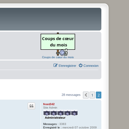
Coups de cœur du mois
S’enregistrer
Connexion
1
2
Précédente
28 messages
frost242
Site Admin
Messages :
3383
Enregistré le :
mercredi 07 octobre 2009