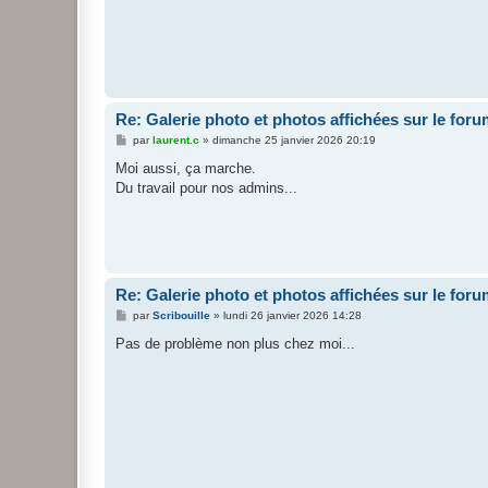
Re: Galerie photo et photos affichées sur le for
M
par
laurent.c
»
dimanche 25 janvier 2026 20:19
e
s
Moi aussi, ça marche.
s
Du travail pour nos admins...
a
g
e
Re: Galerie photo et photos affichées sur le for
M
par
Scribouille
»
lundi 26 janvier 2026 14:28
e
s
Pas de problème non plus chez moi...
s
a
g
e