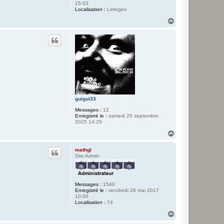
15:03
Localisation :
Limoges
H
a
u
t
guigui33
Messages :
12
Enregistré le :
samedi 20 septembre
2025 14:25
H
a
u
mathgl
t
Site Admin
Messages :
1540
Enregistré le :
vendredi 26 mai 2017
10:00
Localisation :
74
H
a