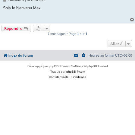
mercredi 03 juin 2026 4:47
e
s
Sois le bienvenu Max.
s
a
g
e
Répondre
7 messages • Page
1
sur
1
Aller à
Index du forum
Heures au format
UTC+02:00
Développé par
phpBB
® Forum Software © phpBB Limited
Traduit par
phpBB-fr.com
Confidentialité
|
Conditions