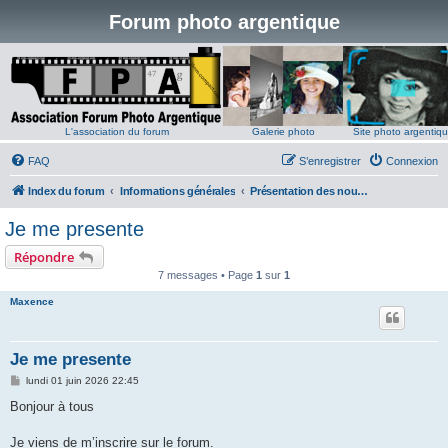
Forum photo argentique
L'association du forum
Galerie photo
Site photo argentiq
FAQ
S’enregistrer
Connexion
Index du forum
Informations générales
Présentation des nouveaux membres
Je me presente
Répondre
7 messages • Page
1
sur
1
Maxence
Je me presente
M
lundi 01 juin 2026 22:45
e
s
Bonjour à tous
s
a
g
Je viens de m’inscrire sur le forum.