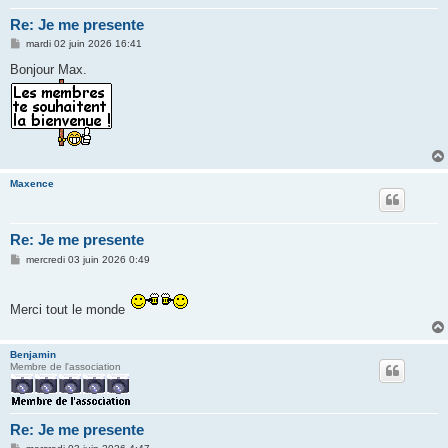
Re: Je me presente
M
mardi 02 juin 2026 16:41
e
s
Bonjour Max.
s
a
g
e
Maxence
Re: Je me presente
M
mercredi 03 juin 2026 0:49
e
s
s
a
Merci tout le monde
g
e
Benjamin
Membre de l'association
Re: Je me presente
M