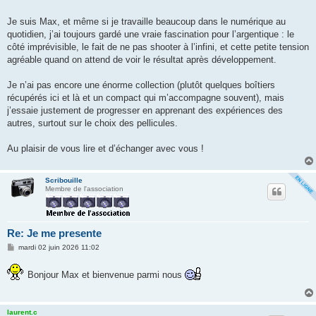
e
Je suis Max, et même si je travaille beaucoup dans le numérique au
quotidien, j’ai toujours gardé une vraie fascination pour l’argentique : le
côté imprévisible, le fait de ne pas shooter à l’infini, et cette petite tension
agréable quand on attend de voir le résultat après développement.
Je n’ai pas encore une énorme collection (plutôt quelques boîtiers
récupérés ici et là et un compact qui m’accompagne souvent), mais
j’essaie justement de progresser en apprenant des expériences des
autres, surtout sur le choix des pellicules.
Au plaisir de vous lire et d’échanger avec vous !
Scribouille
Membre de l'association
Re: Je me presente
M
mardi 02 juin 2026 11:02
e
s
s
Bonjour Max et bienvenue parmi nous
a
g
e
laurent.c