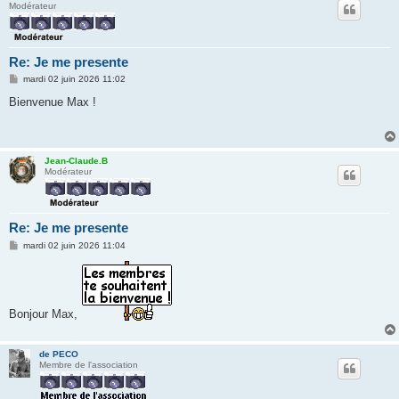
Modérateur
Re: Je me presente
M
mardi 02 juin 2026 11:02
e
s
Bienvenue Max !
s
a
g
e
Jean-Claude.B
Modérateur
Re: Je me presente
M
mardi 02 juin 2026 11:04
e
s
s
a
g
e
Bonjour Max,
de PECO
Membre de l'association