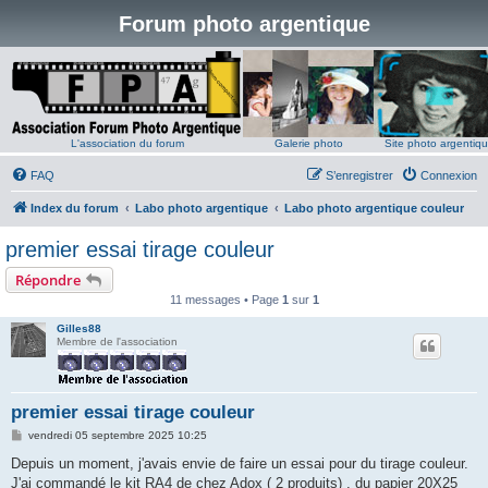
Forum photo argentique
L'association du forum
Galerie photo
Site photo argentiq
FAQ
S’enregistrer
Connexion
Index du forum
Labo photo argentique
Labo photo argentique couleur
premier essai tirage couleur
Répondre
11 messages • Page
1
sur
1
Gilles88
Membre de l'association
premier essai tirage couleur
M
vendredi 05 septembre 2025 10:25
e
s
Depuis un moment, j'avais envie de faire un essai pour du tirage couleur.
s
J'ai commandé le kit RA4 de chez Adox ( 2 produits) , du papier 20X25
a