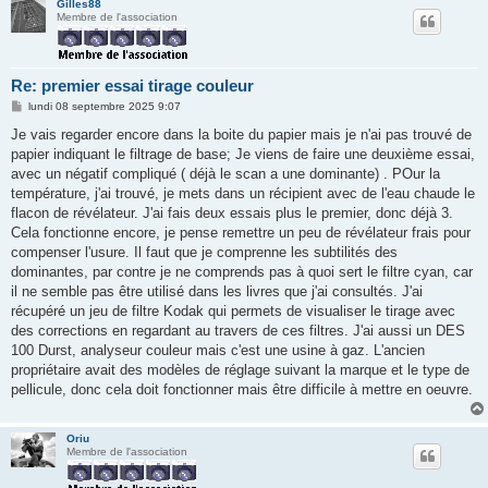
Gilles88
Membre de l'association
Re: premier essai tirage couleur
M
lundi 08 septembre 2025 9:07
e
s
Je vais regarder encore dans la boite du papier mais je n'ai pas trouvé de
s
papier indiquant le filtrage de base; Je viens de faire une deuxième essai,
a
g
avec un négatif compliqué ( déjà le scan a une dominante) . POur la
e
température, j'ai trouvé, je mets dans un récipient avec de l'eau chaude le
flacon de révélateur. J'ai fais deux essais plus le premier, donc déjà 3.
Cela fonctionne encore, je pense remettre un peu de révélateur frais pour
compenser l'usure. Il faut que je comprenne les subtilités des
dominantes, par contre je ne comprends pas à quoi sert le filtre cyan, car
il ne semble pas être utilisé dans les livres que j'ai consultés. J'ai
récupéré un jeu de filtre Kodak qui permets de visualiser le tirage avec
des corrections en regardant au travers de ces filtres. J'ai aussi un DES
100 Durst, analyseur couleur mais c'est une usine à gaz. L'ancien
propriétaire avait des modèles de réglage suivant la marque et le type de
pellicule, donc cela doit fonctionner mais être difficile à mettre en oeuvre.
Oriu
Membre de l'association