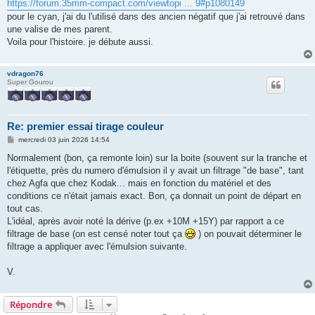
https://forum.35mm-compact.com/viewtopi ... 9#p1080149
pour le cyan, j'ai du l'utilisé dans des ancien négatif que j'ai retrouvé dans
une valise de mes parent.
Voila pour l'histoire. je débute aussi.
vdragon76
Super Gourou
Re: premier essai tirage couleur
M
mercredi 03 juin 2026 14:54
e
s
Normalement (bon, ça remonte loin) sur la boite (souvent sur la tranche et
s
l'étiquette, près du numero d'émulsion il y avait un filtrage "de base", tant
a
g
chez Agfa que chez Kodak... mais en fonction du matériel et des
e
conditions ce n'était jamais exact. Bon, ça donnait un point de départ en
tout cas.
L'idéal, après avoir noté la dérive (p.ex +10M +15Y) par rapport a ce
filtrage de base (on est censé noter tout ça
) on pouvait déterminer le
filtrage a appliquer avec l'émulsion suivante.
V.
Répondre