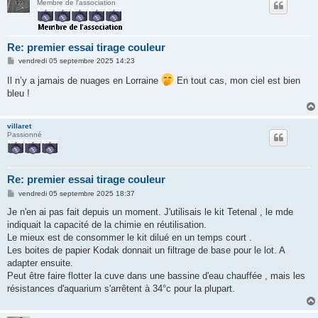
Membre de l'association
Re: premier essai tirage couleur
M
vendredi 05 septembre 2025 14:23
e
s
Il n’y a jamais de nuages en Lorraine
En tout cas, mon ciel est bien
s
bleu !
a
g
e
villaret
Passionné
Re: premier essai tirage couleur
M
vendredi 05 septembre 2025 18:37
e
s
Je n'en ai pas fait depuis un moment. J'utilisais le kit Tetenal , le mde
s
indiquait la capacité de la chimie en réutilisation.
a
g
Le mieux est de consommer le kit dilué en un temps court .
e
Les boites de papier Kodak donnait un filtrage de base pour le lot. A
adapter ensuite.
Peut être faire flotter la cuve dans une bassine d'eau chauffée , mais les
résistances d'aquarium s'arrêtent à 34°c pour la plupart.