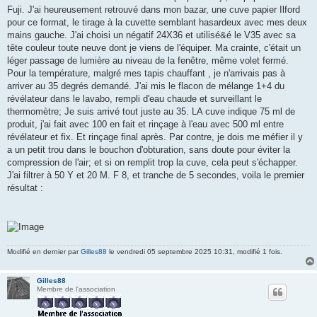
g
Fuji. J'ai heureusement retrouvé dans mon bazar, une cuve papier Ilford
e
pour ce format, le tirage à la cuvette semblant hasardeux avec mes deux
mains gauche. J'ai choisi un négatif 24X36 et utilisé&é le V35 avec sa
tête couleur toute neuve dont je viens de l'équiper. Ma crainte, c'était un
léger passage de lumière au niveau de la fenêtre, même volet fermé.
Pour la température, malgré mes tapis chauffant , je n'arrivais pas à
arriver au 35 degrés demandé. J'ai mis le flacon de mélange 1+4 du
révélateur dans le lavabo, rempli d'eau chaude et surveillant le
thermomètre; Je suis arrivé tout juste au 35. LA cuve indique 75 ml de
produit, j'ai fait avec 100 en fait et rinçage à l'eau avec 500 ml entre
révélateur et fix. Et rinçage final après. Par contre, je dois me méfier il y
a un petit trou dans le bouchon d'obturation, sans doute pour éviter la
compression de l'air; et si on remplit trop la cuve, cela peut s'échapper.
J'ai filtrer à 50 Y et 20 M. F 8, et tranche de 5 secondes, voila le premier
résultat :
Modifié en dernier par
Gilles88
le vendredi 05 septembre 2025 10:31, modifié 1 fois.
Gilles88
Membre de l'association