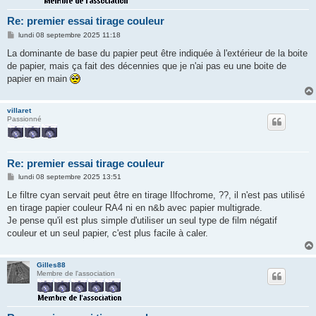
Re: premier essai tirage couleur
M
lundi 08 septembre 2025 11:18
e
s
La dominante de base du papier peut être indiquée à l'extérieur de la boite
s
de papier, mais ça fait des décennies que je n'ai pas eu une boite de
a
g
papier en main
e
villaret
Passionné
Re: premier essai tirage couleur
M
lundi 08 septembre 2025 13:51
e
s
Le filtre cyan servait peut être en tirage Ilfochrome, ??, il n'est pas utilisé
s
en tirage papier couleur RA4 ni en n&b avec papier multigrade.
a
g
Je pense qu'il est plus simple d'utiliser un seul type de film négatif
e
couleur et un seul papier, c'est plus facile à caler.
Gilles88
Membre de l'association