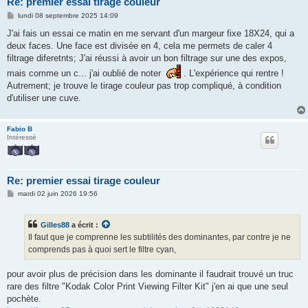
Re: premier essai tirage couleur
M
lundi 08 septembre 2025 14:09
e
s
J'ai fais un essai ce matin en me servant d'un margeur fixe 18X24, qui a
s
deux faces. Une face est divisée en 4, cela me permets de caler 4
a
g
filtrage diferetnts; J'ai réussi à avoir un bon filtrage sur une des expos,
e
mais comme un c... j'ai oublié de noter
. L'expérience qui rentre !
Autrement; je trouve le tirage couleur pas trop compliqué, à condition
d'utiliser une cuve.
Fabio B
Intéressé
Re: premier essai tirage couleur
M
mardi 02 juin 2026 19:56
e
s
s
Gilles88
a écrit :
a
g
Il faut que je comprenne les subtilités des dominantes, par contre je ne
e
comprends pas à quoi sert le filtre cyan,
pour avoir plus de précision dans les dominante il faudrait trouvé un truc
rare des filtre "Kodak Color Print Viewing Filter Kit" j'en ai que une seul
pochète.