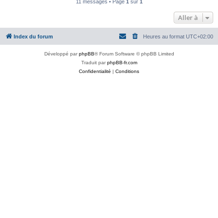
11 messages • Page
1
sur
1
Aller à
Index du forum
Heures au format
UTC+02:00
Développé par
phpBB
® Forum Software © phpBB Limited
Traduit par
phpBB-fr.com
Confidentialité
|
Conditions