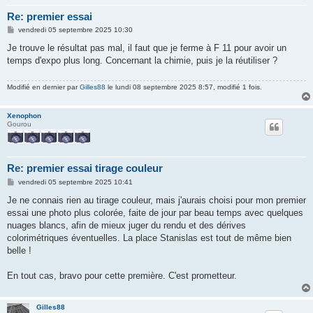
Re: premier essai
M
vendredi 05 septembre 2025 10:30
e
s
Je trouve le résultat pas mal, il faut que je ferme à F 11 pour avoir un
s
temps d'expo plus long. Concernant la chimie, puis je la réutiliser ?
a
g
e
Modifié en dernier par
Gilles88
le lundi 08 septembre 2025 8:57, modifié 1 fois.
Xenophon
Gourou
Re: premier essai tirage couleur
M
vendredi 05 septembre 2025 10:41
e
s
Je ne connais rien au tirage couleur, mais j'aurais choisi pour mon premier
s
essai une photo plus colorée, faite de jour par beau temps avec quelques
a
g
nuages blancs, afin de mieux juger du rendu et des dérives
e
colorimétriques éventuelles. La place Stanislas est tout de même bien
belle !
En tout cas, bravo pour cette première. C'est prometteur.
Gilles88