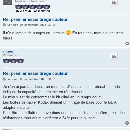
Membre de l'association
Re: premier essai tirage couleur
M
vendredi 05 septembre 2025 14:23
e
s
Il n’y a jamais de nuages en Lorraine
En tout cas, mon ciel est bien
s
bleu !
a
g
e
villaret
Passionné
Re: premier essai tirage couleur
M
vendredi 05 septembre 2025 18:37
e
s
Je n'en ai pas fait depuis un moment. J'utilisais le kit Tetenal , le mde
s
indiquait la capacité de la chimie en réutilisation.
a
g
Le mieux est de consommer le kit dilué en un temps court .
e
Les boites de papier Kodak donnait un filtrage de base pour le lot. A
adapter ensuite.
Peut être faire flotter la cuve dans une bassine d'eau chauffée , mais les
résistances d'aquarium s'arrêtent à 34°c pour la plupart.