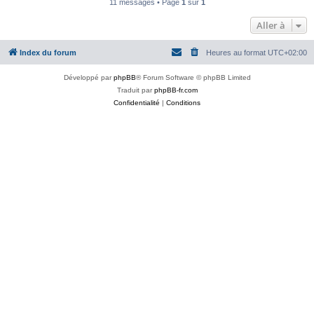
11 messages • Page
1
sur
1
Aller à
Index du forum
Heures au format
UTC+02:00
Développé par
phpBB
® Forum Software © phpBB Limited
Traduit par
phpBB-fr.com
Confidentialité
|
Conditions