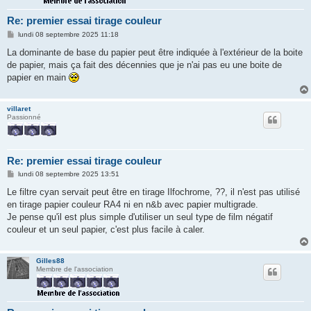
Re: premier essai tirage couleur
M
lundi 08 septembre 2025 11:18
e
s
La dominante de base du papier peut être indiquée à l'extérieur de la boite
s
de papier, mais ça fait des décennies que je n'ai pas eu une boite de
a
g
papier en main
e
villaret
Passionné
Re: premier essai tirage couleur
M
lundi 08 septembre 2025 13:51
e
s
Le filtre cyan servait peut être en tirage Ilfochrome, ??, il n'est pas utilisé
s
en tirage papier couleur RA4 ni en n&b avec papier multigrade.
a
g
Je pense qu'il est plus simple d'utiliser un seul type de film négatif
e
couleur et un seul papier, c'est plus facile à caler.
Gilles88
Membre de l'association