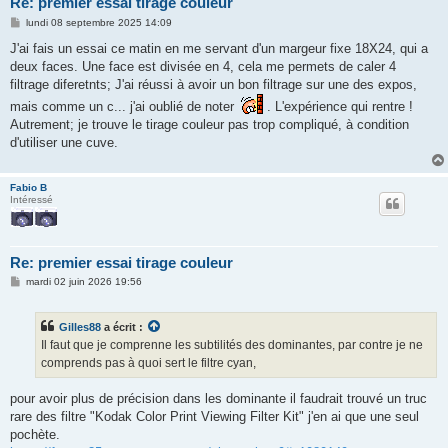
Re: premier essai tirage couleur
M
lundi 08 septembre 2025 14:09
e
s
J'ai fais un essai ce matin en me servant d'un margeur fixe 18X24, qui a
s
deux faces. Une face est divisée en 4, cela me permets de caler 4
a
g
filtrage diferetnts; J'ai réussi à avoir un bon filtrage sur une des expos,
e
mais comme un c... j'ai oublié de noter
. L'expérience qui rentre !
Autrement; je trouve le tirage couleur pas trop compliqué, à condition
d'utiliser une cuve.
Fabio B
Intéressé
Re: premier essai tirage couleur
M
mardi 02 juin 2026 19:56
e
s
s
Gilles88
a écrit :
a
g
Il faut que je comprenne les subtilités des dominantes, par contre je ne
e
comprends pas à quoi sert le filtre cyan,
pour avoir plus de précision dans les dominante il faudrait trouvé un truc
rare des filtre "Kodak Color Print Viewing Filter Kit" j'en ai que une seul
pochète.