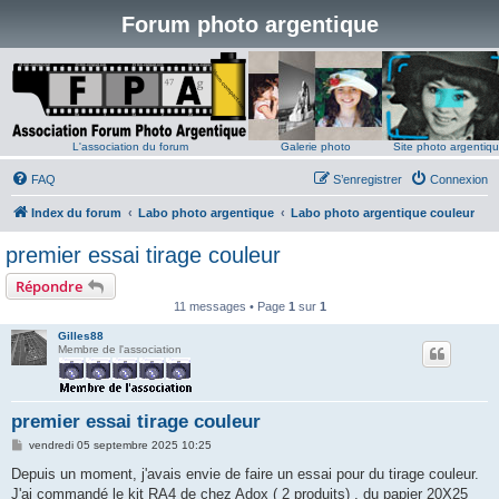
Forum photo argentique
L'association du forum
Galerie photo
Site photo argentiq
FAQ
S’enregistrer
Connexion
Index du forum
Labo photo argentique
Labo photo argentique couleur
premier essai tirage couleur
Répondre
11 messages • Page
1
sur
1
Gilles88
Membre de l'association
premier essai tirage couleur
M
vendredi 05 septembre 2025 10:25
e
s
Depuis un moment, j'avais envie de faire un essai pour du tirage couleur.
s
J'ai commandé le kit RA4 de chez Adox ( 2 produits) , du papier 20X25
a