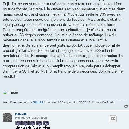
g
Fuji. J'ai heureusement retrouvé dans mon bazar, une cuve papier Ilford
e
pour ce format, le tirage à la cuvette semblant hasardeux avec mes deux
mains gauche. J'ai choisi un négatif 24X36 et utilisé&é le V35 avec sa
tête couleur toute neuve dont je viens de l'équiper. Ma crainte, c'était un
léger passage de lumière au niveau de la fenêtre, même volet fermé.
Pour la température, malgré mes tapis chauffant , je n'arrivais pas à
arriver au 35 degrés demandé. J'ai mis le flacon de mélange 1+4 du
révélateur dans le lavabo, rempli d'eau chaude et surveillant le
thermomètre; Je suis arrivé tout juste au 35. LA cuve indique 75 ml de
produit, j'ai fait avec 100 en fait et rinçage à l'eau avec 500 ml entre
révélateur et fix. Et rinçage final après. Par contre, je dois me méfier il y
a un petit trou dans le bouchon d'obturation, sans doute pour éviter la
compression de l'air; et si on remplit trop la cuve, cela peut s'échapper.
J'ai filtrer à 50 Y et 20 M. F 8, et tranche de 5 secondes, voila le premier
résultat :
Modifié en dernier par
Gilles88
le vendredi 05 septembre 2025 10:31, modifié 1 fois.
Gilles88
Membre de l'association