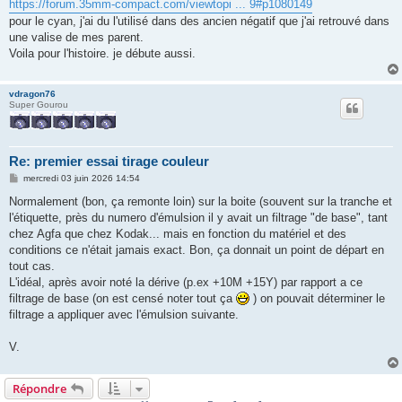
https://forum.35mm-compact.com/viewtopi ... 9#p1080149
pour le cyan, j'ai du l'utilisé dans des ancien négatif que j'ai retrouvé dans
une valise de mes parent.
Voila pour l'histoire. je débute aussi.
vdragon76
Super Gourou
Re: premier essai tirage couleur
M
mercredi 03 juin 2026 14:54
e
s
Normalement (bon, ça remonte loin) sur la boite (souvent sur la tranche et
s
l'étiquette, près du numero d'émulsion il y avait un filtrage "de base", tant
a
g
chez Agfa que chez Kodak... mais en fonction du matériel et des
e
conditions ce n'était jamais exact. Bon, ça donnait un point de départ en
tout cas.
L'idéal, après avoir noté la dérive (p.ex +10M +15Y) par rapport a ce
filtrage de base (on est censé noter tout ça
) on pouvait déterminer le
filtrage a appliquer avec l'émulsion suivante.
V.
Répondre