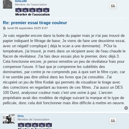
Gilles88
Membre de l'association
Re: premier essai tirage couleur
M
lundi 08 septembre 2025 9:07
e
s
Je vais regarder encore dans la boite du papier mais je n'ai pas trouvé de
s
papier indiquant le filtrage de base; Je viens de faire une deuxième essai,
a
g
avec un négatif compliqué ( déjà le scan a une dominante) . POur la
e
température, j'ai trouvé, je mets dans un récipient avec de l'eau chaude le
flacon de révélateur. J'ai fais deux essais plus le premier, donc déjà 3.
Cela fonctionne encore, je pense remettre un peu de révélateur frais pour
compenser l'usure. Il faut que je comprenne les subtilités des
dominantes, par contre je ne comprends pas à quoi sert le filtre cyan, car
il ne semble pas être utilisé dans les livres que j'ai consultés. J'ai
récupéré un jeu de filtre Kodak qui permets de visualiser le tirage avec
des corrections en regardant au travers de ces filtres. J'ai aussi un DES
100 Durst, analyseur couleur mais c'est une usine à gaz. L'ancien
propriétaire avait des modèles de réglage suivant la marque et le type de
pellicule, donc cela doit fonctionner mais être difficile à mettre en oeuvre.
Oriu
Membre de l'association