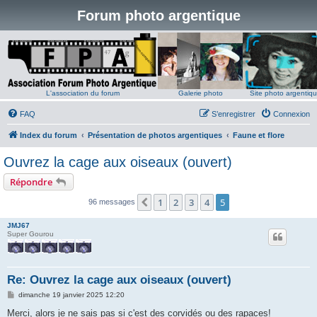
Forum photo argentique
L'association du forum
Galerie photo
Site photo argentiq
FAQ
S’enregistrer
Connexion
Index du forum
Présentation de photos argentiques
Faune et flore
Ouvrez la cage aux oiseaux (ouvert)
Répondre
1
2
3
4
5
Précédente
96 messages
JMJ67
Super Gourou
Re: Ouvrez la cage aux oiseaux (ouvert)
M
dimanche 19 janvier 2025 12:20
e
s
Merci, alors je ne sais pas si c'est des corvidés ou des rapaces!