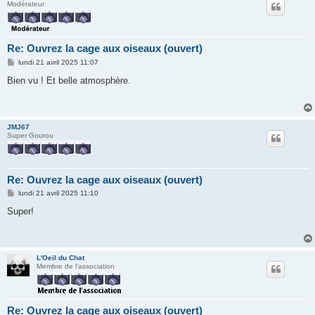
Modérateur
Re: Ouvrez la cage aux oiseaux (ouvert)
M
lundi 21 avril 2025 11:07
e
s
Bien vu ! Et belle atmosphère.
s
a
g
e
JMJ67
Super Gourou
Re: Ouvrez la cage aux oiseaux (ouvert)
M
lundi 21 avril 2025 11:10
e
s
Super!
s
a
g
e
L'Oeil du Chat
Membre de l'association
Re: Ouvrez la cage aux oiseaux (ouvert)