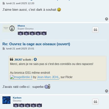
M
lundi 21 avril 2025 12:20
e
s
J'aime bien aussi, c'est dark à souhait
s
a
g
e
ithaca
Super Gourou
Re: Ouvrez la cage aux oiseaux (ouvert)
M
lundi 21 avril 2025 15:01
e
s
s
JMJ67
a écrit :
a
g
Merci, alors je ne sais pas si c'est des corvidés ou des rapaces!
e
Au bronica GS1 même endroit
Birdie 3
by
Jean-Marc JEHL
, sur Flickr
J'avais raté celle-ci : superbe
Karbon
Gourou