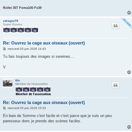
a
g
Rollei 35T Foma100 Fx39
e
vdragon76
Super Gourou
Re: Ouvrez la cage aux oiseaux (ouvert)
M
mercredi 03 juin 2026 14:43
e
s
Tu fais toujours des images si sereines....
s
a
g
V.
e
tilu
Membre de l'association
Re: Ouvrez la cage aux oiseaux (ouvert)
M
mercredi 03 juin 2026 15:33
e
s
En baie de Somme c'est facile et c'est parce que je suis un peu
s
paresseux donc je prends des scènes faciles.
a
g
e