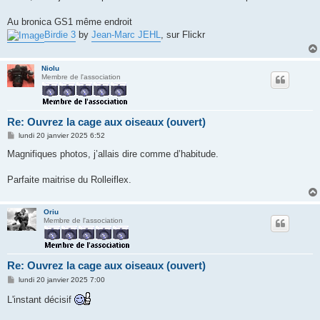
s
a
g
Au bronica GS1 même endroit
e
Birdie 3
by
Jean-Marc JEHL
, sur Flickr
Niolu
Membre de l'association
Re: Ouvrez la cage aux oiseaux (ouvert)
M
lundi 20 janvier 2025 6:52
e
s
Magnifiques photos, j’allais dire comme d’habitude.
s
a
g
Parfaite maitrise du Rolleiflex.
e
Oriu
Membre de l'association
Re: Ouvrez la cage aux oiseaux (ouvert)
M
lundi 20 janvier 2025 7:00
e
s
L'instant décisif
s
a