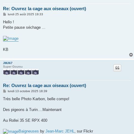
Re: Ouvrez la cage aux oiseaux (ouvert)
M
lundi 25 août 2025 19:33
e
s
Hello !
s
Petite pause séchage ...
a
g
e
KB
JMJ67
Super Gourou
Re: Ouvrez la cage aux oiseaux (ouvert)
M
lundi 13 octobre 2025 18:39
e
s
Très belle Photo Karbon, belle compo!
s
a
g
Des pigeons à Turin....Maintenant
e
Au Rollei 35 SE RPX 400
Baigneuses
by
Jean-Marc JEHL
, sur Flickr