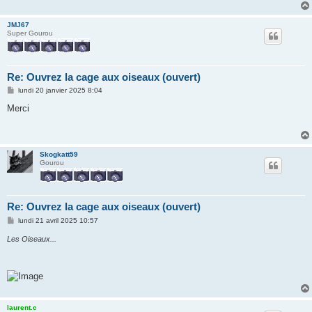
g
e
JMJ67
Super Gourou
Re: Ouvrez la cage aux oiseaux (ouvert)
M
lundi 20 janvier 2025 8:04
e
s
Merci
s
a
g
e
Skogkatt59
Gourou
Re: Ouvrez la cage aux oiseaux (ouvert)
M
lundi 21 avril 2025 10:57
e
s
Les Oiseaux...
s
a
g
e
laurent.c