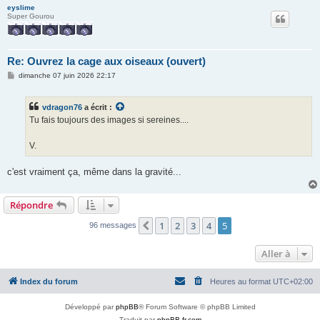
eyslime
Super Gourou
Re: Ouvrez la cage aux oiseaux (ouvert)
M
dimanche 07 juin 2026 22:17
e
s
s
vdragon76
a écrit :
a
g
Tu fais toujours des images si sereines....
e
V.
c'est vraiment ça, même dans la gravité...
Répondre
1
2
3
4
5
Précédente
96 messages
Aller à
Index du forum
Heures au format
UTC+02:00
Développé par
phpBB
® Forum Software © phpBB Limited
Traduit par
phpBB-fr.com