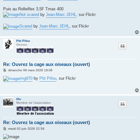
Puis au Rolleiflex 3,5F Tmax 400
Not scared
by
Jean-Marc JEHL
, sur Flickr
Scared
by
Jean-Marc JEHL
, sur Flickr
Ptit Pifou
Gourou
Re: Ouvrez la cage aux oiseaux (ouvert)
M
dimanche 08 mars 2026 18:06
e
s
img970
by
Ptit Pifou
, sur Flickr
s
a
g
e
tilu
Membre de l'association
Re: Ouvrez la cage aux oiseaux (ouvert)
M
mardi 02 juin 2026 22:58
e
s
s