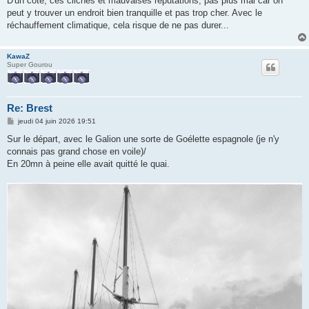
D'un côté, ces clichés et mauvaises réputations, pas plus mal car on
peut y trouver un endroit bien tranquille et pas trop cher. Avec le
réchauffement climatique, cela risque de ne pas durer...
KawaZ
Super Gourou
Re: Brest
M
jeudi 04 juin 2026 19:51
e
s
Sur le départ, avec le Galion une sorte de Goélette espagnole (je n'y
s
connais pas grand chose en voile)/
a
g
En 20mn à peine elle avait quitté le quai.
e