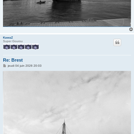
KawaZ
Super Gourou
Re: Brest
M
jeudi 04 juin 2026 20:03
e
s
s
a
g
e