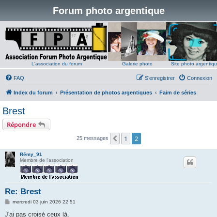
Forum photo argentique
L'association du forum
Galerie photo
Site photo argentiq
FAQ
S’enregistrer
Connexion
Index du forum
Présentation de photos argentiques
Faim de séries
Brest
Répondre
1
2
Précédente
25 messages
Rémy_91
Membre de l'association
Re: Brest
M
mercredi 03 juin 2026 22:51
e
s
J'ai pas croisé ceux là.