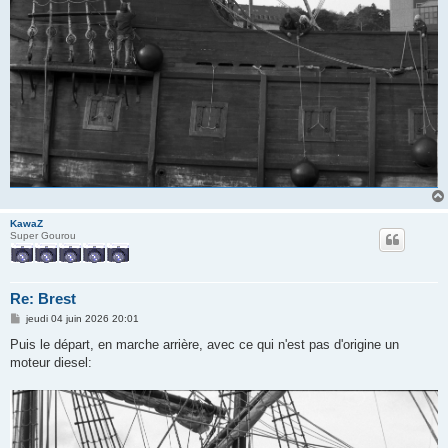
KawaZ
Super Gourou
Re: Brest
M
jeudi 04 juin 2026 20:01
e
s
Puis le départ, en marche arrière, avec ce qui n'est pas d'origine un
s
moteur diesel:
a
g
e