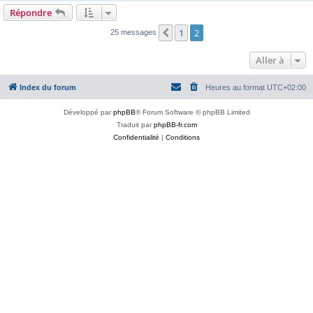
Répondre
1
2
Précédente
25 messages
Aller à
Index du forum
Heures au format
UTC+02:00
Développé par
phpBB
® Forum Software © phpBB Limited
Traduit par
phpBB-fr.com
Confidentialité
|
Conditions