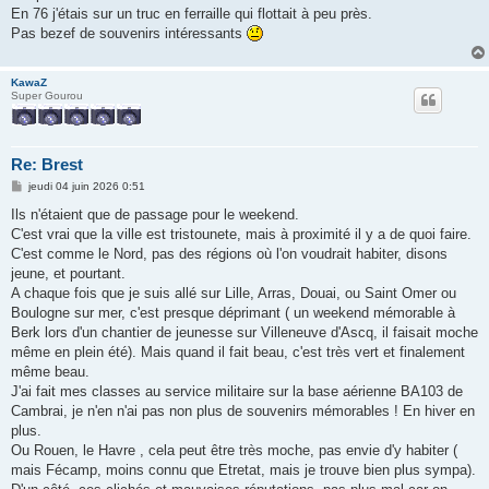
s
En 76 j'étais sur un truc en ferraille qui flottait à peu près.
a
g
Pas bezef de souvenirs intéressants
e
KawaZ
Super Gourou
Re: Brest
M
jeudi 04 juin 2026 0:51
e
s
Ils n'étaient que de passage pour le weekend.
s
C'est vrai que la ville est tristounete, mais à proximité il y a de quoi faire.
a
g
C'est comme le Nord, pas des régions où l'on voudrait habiter, disons
e
jeune, et pourtant.
A chaque fois que je suis allé sur Lille, Arras, Douai, ou Saint Omer ou
Boulogne sur mer, c'est presque déprimant ( un weekend mémorable à
Berk lors d'un chantier de jeunesse sur Villeneuve d'Ascq, il faisait moche
même en plein été). Mais quand il fait beau, c'est très vert et finalement
même beau.
J'ai fait mes classes au service militaire sur la base aérienne BA103 de
Cambrai, je n'en n'ai pas non plus de souvenirs mémorables ! En hiver en
plus.
Ou Rouen, le Havre , cela peut être très moche, pas envie d'y habiter (
mais Fécamp, moins connu que Etretat, mais je trouve bien plus sympa).