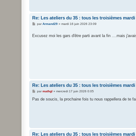
Re: Les ateliers du 35 : tous les troisièmes mard
M
par
Armand29
»
mardi 16 juin 2026 23:09
e
s
s
Excusez moi les gars d'être parti avant la fin ....mais j'a
a
g
e
Re: Les ateliers du 35 : tous les troisièmes mard
M
par
mathgl
»
mercredi 17 juin 2026 0:05
e
s
Pas de soucis, la prochaine fois tu nous rappellera de te f
s
a
g
e
Re: Les ateliers du 35 : tous les troisièmes mard