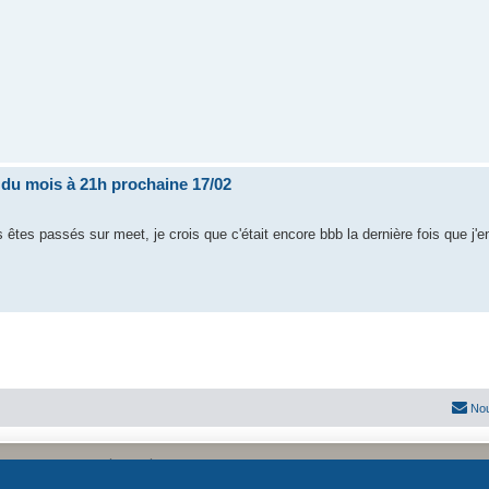
i du mois à 21h prochaine 17/02
êtes passés sur meet, je crois que c'était encore bbb la dernière fois que j'en
Nou
Développé par
phpBB
® Forum Software © phpBB Limited
Traduit par
phpBB-fr.com