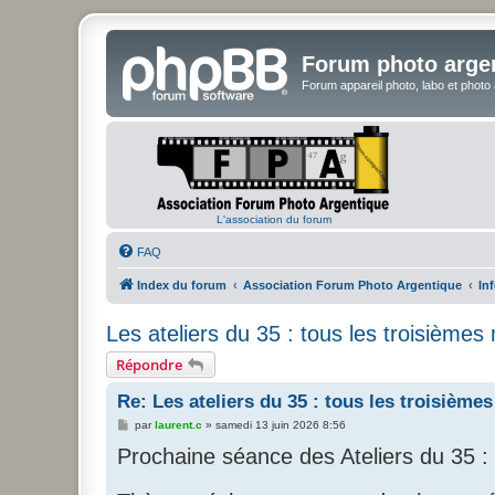
Forum photo arge
Forum appareil photo, labo et photo
L'association du forum
FAQ
Index du forum
Association Forum Photo Argentique
In
Les ateliers du 35 : tous les troisième
Répondre
Re: Les ateliers du 35 : tous les troisièm
M
par
laurent.c
»
samedi 13 juin 2026 8:56
e
Prochaine séance des Ateliers du 35 :
s
s
a
g