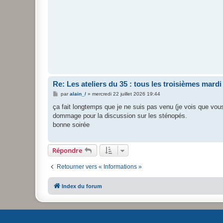
Re: Les ateliers du 35 : tous les troisièmes mard
M
par
alain_/
»
mercredi 22 juillet 2026 19:44
e
s
ça fait longtemps que je ne suis pas venu (je vois que vous 
s
dommage pour la discussion sur les sténopés.
a
g
bonne soirée
e
Répondre
Retourner vers « Informations »
Index du forum