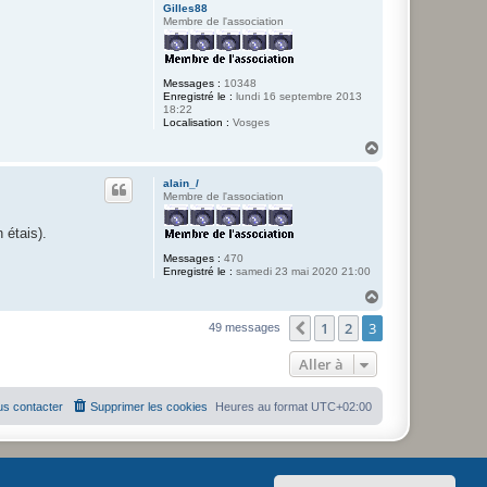
Gilles88
Membre de l'association
Messages :
10348
Enregistré le :
lundi 16 septembre 2013
18:22
Localisation :
Vosges
H
a
u
alain_/
t
Membre de l'association
 étais).
Messages :
470
Enregistré le :
samedi 23 mai 2020 21:00
H
a
1
2
3
u
Précédente
49 messages
t
Aller à
s contacter
Supprimer les cookies
Heures au format
UTC+02:00