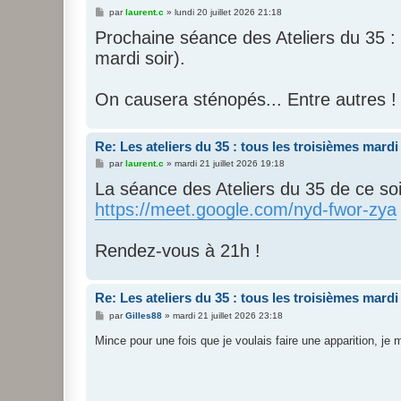
M
par
laurent.c
»
lundi 20 juillet 2026 21:18
e
Prochaine séance des Ateliers du 35 : m
s
s
mardi soir).
a
g
e
On causera sténopés... Entre autres !
Re: Les ateliers du 35 : tous les troisièmes mard
M
par
laurent.c
»
mardi 21 juillet 2026 19:18
e
La séance des Ateliers du 35 de ce soir
s
s
https://meet.google.com/nyd-fwor-zya
a
g
e
Rendez-vous à 21h !
Re: Les ateliers du 35 : tous les troisièmes mard
M
par
Gilles88
»
mardi 21 juillet 2026 23:18
e
s
Mince pour une fois que je voulais faire une apparition, je
s
a
g
e