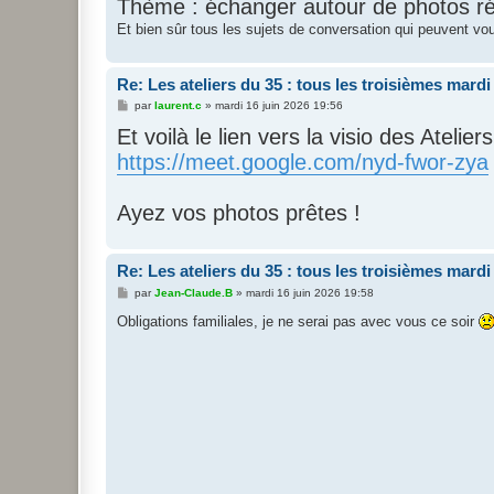
Thème : échanger autour de photos réal
e
Et bien sûr tous les sujets de conversation qui peuvent vous
Re: Les ateliers du 35 : tous les troisièmes mard
M
par
laurent.c
»
mardi 16 juin 2026 19:56
e
Et voilà le lien vers la visio des Atelier
s
s
https://meet.google.com/nyd-fwor-zya
a
g
e
Ayez vos photos prêtes !
Re: Les ateliers du 35 : tous les troisièmes mard
M
par
Jean-Claude.B
»
mardi 16 juin 2026 19:58
e
s
Obligations familiales, je ne serai pas avec vous ce soir
s
a
g
e