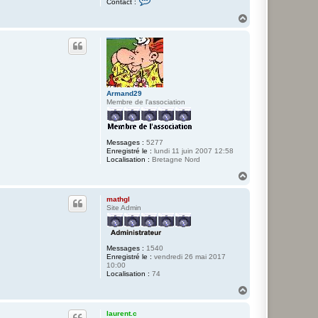
Contact :
o
n
H
t
a
a
u
c
t
t
e
r
J
e
a
Armand29
n
Membre de l'association
-
C
l
a
Messages :
5277
u
Enregistré le :
lundi 11 juin 2007 12:58
d
Localisation :
Bretagne Nord
e
.
H
B
a
u
mathgl
t
Site Admin
Messages :
1540
Enregistré le :
vendredi 26 mai 2017
10:00
Localisation :
74
H
a
u
laurent.c