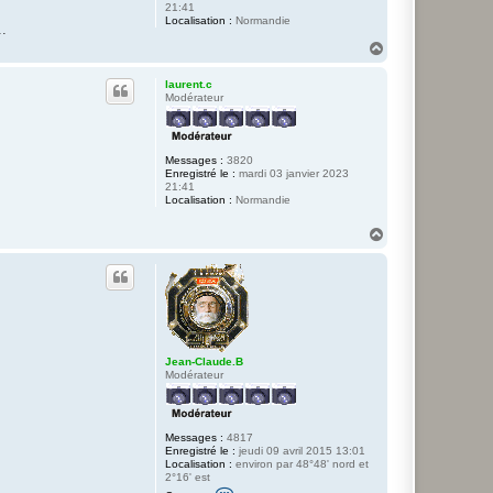
21:41
Localisation :
Normandie
..
H
a
u
laurent.c
t
Modérateur
Messages :
3820
Enregistré le :
mardi 03 janvier 2023
21:41
Localisation :
Normandie
H
a
u
t
Jean-Claude.B
Modérateur
Messages :
4817
Enregistré le :
jeudi 09 avril 2015 13:01
Localisation :
environ par 48°48' nord et
2°16' est
C