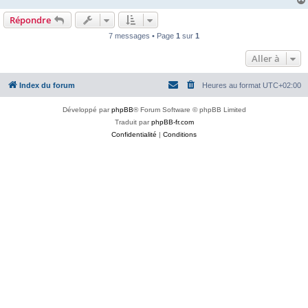
e
Répondre
7 messages • Page
1
sur
1
Aller à
Index du forum
Heures au format
UTC+02:00
Développé par
phpBB
® Forum Software © phpBB Limited
Traduit par
phpBB-fr.com
Confidentialité
|
Conditions