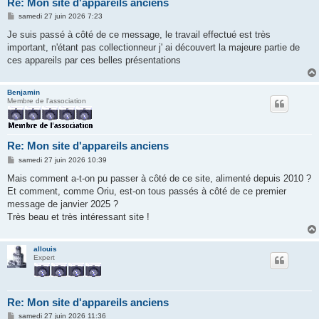
Re: Mon site d'appareils anciens
M
samedi 27 juin 2026 7:23
e
s
Je suis passé à côté de ce message, le travail effectué est très
s
important, n'étant pas collectionneur j' ai découvert la majeure partie de
a
g
ces appareils par ces belles présentations
e
Benjamin
Membre de l'association
Re: Mon site d'appareils anciens
M
samedi 27 juin 2026 10:39
e
s
Mais comment a-t-on pu passer à côté de ce site, alimenté depuis 2010 ?
s
Et comment, comme Oriu, est-on tous passés à côté de ce premier
a
g
message de janvier 2025 ?
e
Très beau et très intéressant site !
allouis
Expert
Re: Mon site d'appareils anciens
M
samedi 27 juin 2026 11:36