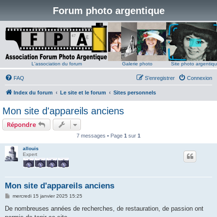
Forum photo argentique
L'association du forum
Galerie photo
Site photo argentiq
FAQ
S’enregistrer
Connexion
Index du forum
Le site et le forum
Sites personnels
Mon site d'appareils anciens
Répondre
7 messages • Page
1
sur
1
allouis
Expert
Mon site d'appareils anciens
M
mercredi 15 janvier 2025 15:25
e
s
De nombreuses années de recherches, de restauration, de passion ont
s