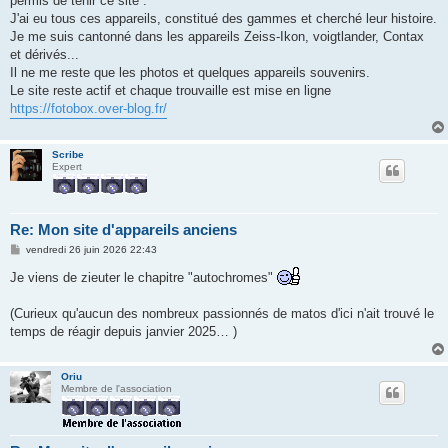
permis de tenir ce site .
a
g
J'ai eu tous ces appareils, constitué des gammes et cherché leur histoire.
e
Je me suis cantonné dans les appareils Zeiss-Ikon, voigtlander, Contax
et dérivés...
Il ne me reste que les photos et quelques appareils souvenirs.
Le site reste actif et chaque trouvaille est mise en ligne
https://fotobox.over-blog.fr/
Scribe
Expert
Re: Mon site d'appareils anciens
M
vendredi 26 juin 2026 22:43
e
s
Je viens de zieuter le chapitre "autochromes"
s
a
g
(Curieux qu'aucun des nombreux passionnés de matos d'ici n'ait trouvé le
e
temps de réagir depuis janvier 2025… )
Oriu
Membre de l'association