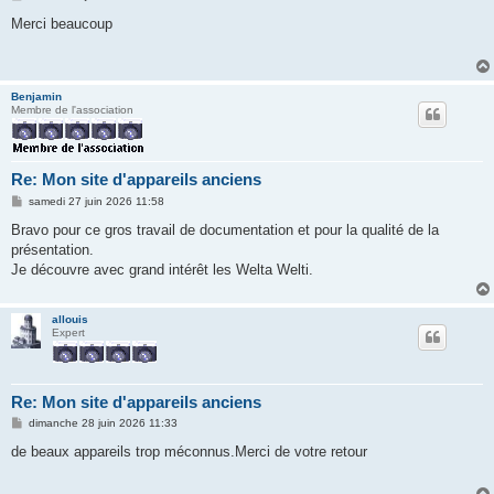
e
s
Merci beaucoup
s
a
g
e
Benjamin
Membre de l'association
Re: Mon site d'appareils anciens
M
samedi 27 juin 2026 11:58
e
s
Bravo pour ce gros travail de documentation et pour la qualité de la
s
présentation.
a
g
Je découvre avec grand intérêt les Welta Welti.
e
allouis
Expert
Re: Mon site d'appareils anciens
M
dimanche 28 juin 2026 11:33
e
s
de beaux appareils trop méconnus.Merci de votre retour
s
a
g