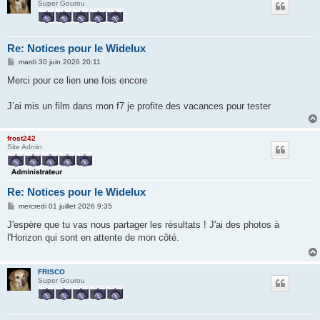
Super Gourou
Re: Notices pour le Widelux
M
mardi 30 juin 2026 20:11
e
s
Merci pour ce lien une fois encore
s
a
g
J’ai mis un film dans mon f7 je profite des vacances pour tester
e
frost242
Site Admin
Re: Notices pour le Widelux
M
mercredi 01 juillet 2026 9:35
e
s
J'espère que tu vas nous partager les résultats ! J'ai des photos à
s
l'Horizon qui sont en attente de mon côté.
a
g
e
FRISCO
Super Gourou