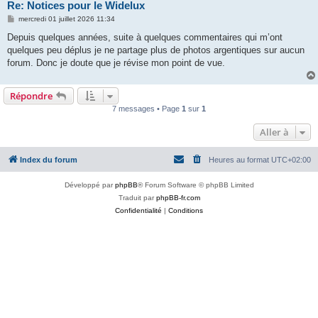
Re: Notices pour le Widelux
M
mercredi 01 juillet 2026 11:34
e
s
Depuis quelques années, suite à quelques commentaires qui m’ont
s
quelques peu déplus je ne partage plus de photos argentiques sur aucun
a
g
forum. Donc je doute que je révise mon point de vue.
e
Répondre
7 messages • Page
1
sur
1
Aller à
Index du forum
Heures au format
UTC+02:00
Développé par
phpBB
® Forum Software © phpBB Limited
Traduit par
phpBB-fr.com
Confidentialité
|
Conditions