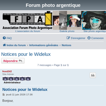
Forum photo argentique
L'association du forum
Galerie photo
Site photo argentiq
FAQ
S’enregistrer
Connexion
Index du forum
Informations générales
Notices
Notices pour le Widelux
Répondre
7 messages • Page
1
sur
1
frost242
Site Admin
Notices pour le Widelux
M
jeudi 11 juin 2026 17:36
e
s
Bonjour,
s
a