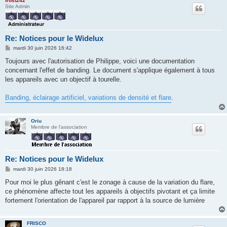
frost242
Site Admin
Re: Notices pour le Widelux
M
mardi 30 juin 2026 16:42
e
s
Toujours avec l'autorisation de Philippe, voici une documentation
s
concernant l'effet de banding. Le document s'applique également à tous
a
g
les appareils avec un objectif à tourelle.
e
Banding, éclairage artificiel, variations de densité et flare
.
Oriu
Membre de l'association
Re: Notices pour le Widelux
M
mardi 30 juin 2026 18:18
e
s
Pour moi le plus gênant c'est le zonage à cause de la variation du flare,
s
ce phénomène affecte tout les appareils à objectifs pivotant et ça limite
a
g
fortement l'orientation de l'appareil par rapport à la source de lumière
e
FRISCO