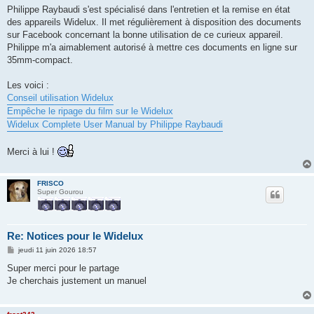
g
Philippe Raybaudi s'est spécialisé dans l'entretien et la remise en état
e
des appareils Widelux. Il met régulièrement à disposition des documents
sur Facebook concernant la bonne utilisation de ce curieux appareil.
Philippe m'a aimablement autorisé à mettre ces documents en ligne sur
35mm-compact.
Les voici :
Conseil utilisation Widelux
Empêche le ripage du film sur le Widelux
Widelux Complete User Manual by Philippe Raybaudi
Merci à lui !
FRISCO
Super Gourou
Re: Notices pour le Widelux
M
jeudi 11 juin 2026 18:57
e
s
Super merci pour le partage
s
Je cherchais justement un manuel
a
g
e