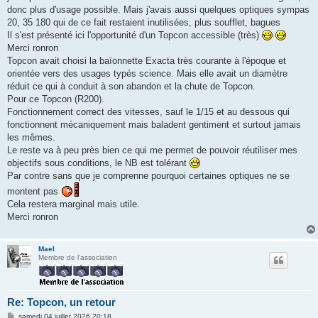
g
donc plus d'usage possible. Mais j'avais aussi quelques optiques sympas
e
20, 35 180 qui de ce fait restaient inutilisées, plus soufflet, bagues
Il s'est présenté ici l'opportunité d'un Topcon accessible (très)
Merci ronron
Topcon avait choisi la baïonnette Exacta très courante à l'époque et
orientée vers des usages typés science. Mais elle avait un diamètre
réduit ce qui à conduit à son abandon et la chute de Topcon.
Pour ce Topcon (R200).
Fonctionnement correct des vitesses, sauf le 1/15 et au dessous qui
fonctionnent mécaniquement mais baladent gentiment et surtout jamais
les mêmes.
Le reste va à peu près bien ce qui me permet de pouvoir réutiliser mes
objectifs sous conditions, le NB est tolérant
Par contre sans que je comprenne pourquoi certaines optiques ne se
montent pas
Cela restera marginal mais utile.
Merci ronron
Mael
Membre de l'association
Re: Topcon, un retour
M
samedi 04 juillet 2026 20:18