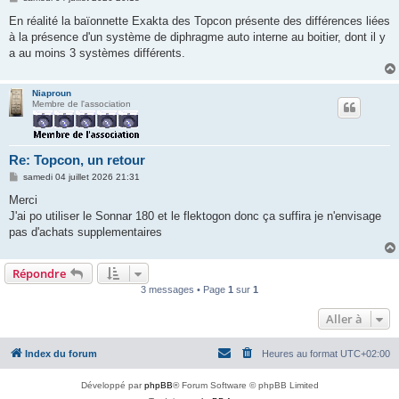
e
s
En réalité la baïonnette Exakta des Topcon présente des différences liées
s
à la présence d'un système de diphragme auto interne au boitier, dont il y
a
g
a au moins 3 systèmes différents.
e
Niaproun
Membre de l'association
Re: Topcon, un retour
M
samedi 04 juillet 2026 21:31
e
s
Merci
s
J'ai po utiliser le Sonnar 180 et le flektogon donc ça suffira je n'envisage
a
g
pas d'achats supplementaires
e
Répondre
3 messages • Page
1
sur
1
Aller à
Index du forum
Heures au format
UTC+02:00
Développé par
phpBB
® Forum Software © phpBB Limited