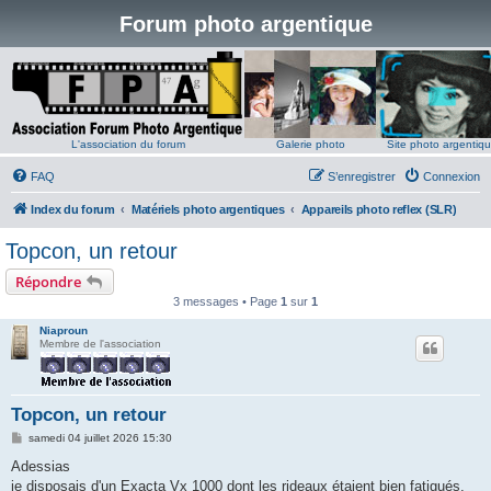
Forum photo argentique
L'association du forum
Galerie photo
Site photo argentiq
FAQ
S’enregistrer
Connexion
Index du forum
Matériels photo argentiques
Appareils photo reflex (SLR)
Topcon, un retour
Répondre
3 messages • Page
1
sur
1
Niaproun
Membre de l'association
Topcon, un retour
M
samedi 04 juillet 2026 15:30
e
s
Adessias
s
je disposais d'un Exacta Vx 1000 dont les rideaux étaient bien fatigués,
a