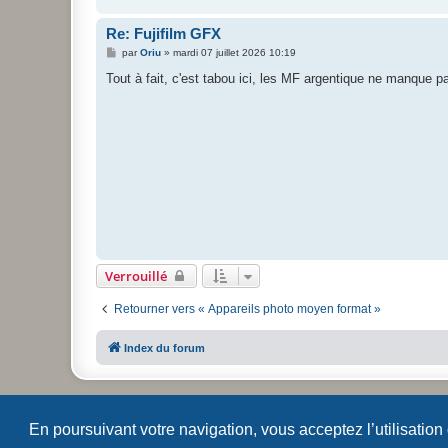
Re: Fujifilm GFX
M
par
Oriu
»
mardi 07 juillet 2026 10:19
e
s
Tout à fait, c'est tabou ici, les MF argentique ne manque p
s
a
g
e
Verrouillé
Retourner vers « Appareils photo moyen format »
Index du forum
En poursuivant votre navigation, vous acceptez l’utilisation