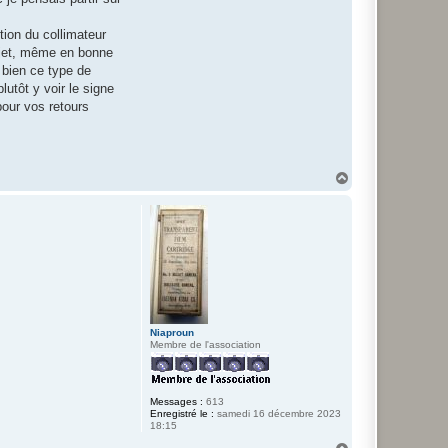
tion du collimateur
sujet, même en bonne
t bien ce type de
lutôt y voir le signe
pour vos retours
H
a
u
t
Niaproun
Membre de l'association
Messages :
613
Enregistré le :
samedi 16 décembre 2023
18:15
H