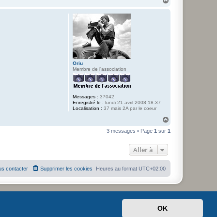
a
u
t
Oriu
Membre de l'association
Messages :
37042
Enregistré le :
lundi 21 avril 2008 18:37
Localisation :
37 mais 2A par le coeur
H
a
3 messages • Page
1
sur
1
u
t
Aller à
s contacter
Supprimer les cookies
Heures au format
UTC+02:00
OK