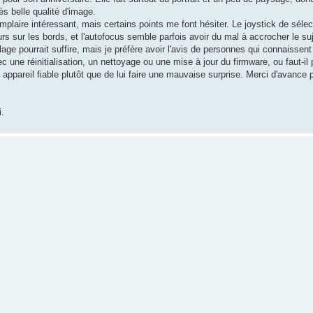
ès belle qualité d'image.
laire intéressant, mais certains points me font hésiter. Le joystick de sélec
jours sur les bords, et l'autofocus semble parfois avoir du mal à accrocher le 
age pourrait suffire, mais je préfère avoir l'avis de personnes qui connaissen
 une réinitialisation, un nettoyage ou une mise à jour du firmware, ou faut-il p
n appareil fiable plutôt que de lui faire une mauvaise surprise. Merci d'avance 
i.