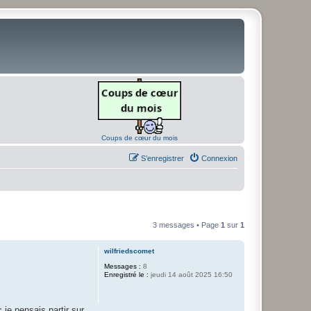
Coups de cœur du mois
S’enregistrer
Connexion
3 messages • Page
1
sur
1
wilfriedscomet
Messages :
8
Enregistré le :
jeudi 14 août 2025 16:50
 je pensais partir sur