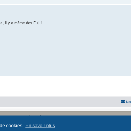
as, il y a même des Fuji !
Nou
Développé par
phpBB
® Forum Software © phpBB Limited
Traduit par
phpBB-fr.com
 de cookies.
En savoir plus
Confidentialité
|
Conditions