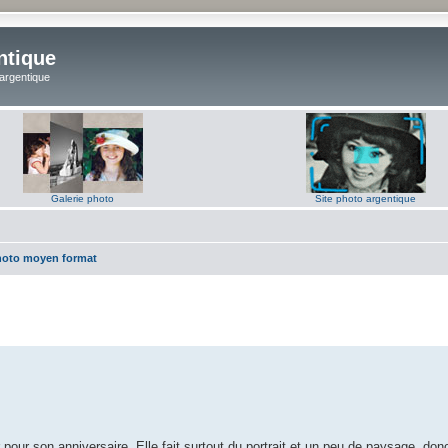
ntique
 argentique
Galerie photo
Site photo argentique
hoto moyen format
our son anniversaire. Elle fait surtout du portrait et un peu de paysage, donc