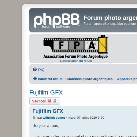
Forum photo arge
Forum appareil photo, labo et photo
L'association du forum
FAQ
Index du forum
Matériels photo argentiques
Appareils p
Fujifilm GFX
Verrouillé
Fujifilm GFX
M
par
wilfriedscomet
»
mardi 07 juillet 2026 9:50
e
s
Bonjour à tous,
s
a
g
J'aimerais offrir un appareil photo moyen format à ma sœur p