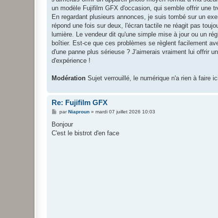
e
un modèle Fujifilm GFX d'occasion, qui semble offrir une tr
En regardant plusieurs annonces, je suis tombé sur un exemp
répond une fois sur deux, l'écran tactile ne réagit pas tou
lumière. Le vendeur dit qu'une simple mise à jour ou un régl
boîtier. Est-ce que ces problèmes se règlent facilement avec
d'une panne plus sérieuse ? J'aimerais vraiment lui offrir u
d'expérience !
Modération
Sujet verrouillé, le numérique n'a rien à faire ic
Re: Fujifilm GFX
M
par
Niaproun
»
mardi 07 juillet 2026 10:03
e
s
Bonjour
s
C'est le bistrot d'en face
a
g
e