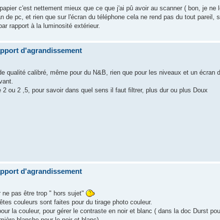
apier c'est nettement mieux que ce que j'ai pû avoir au scanner ( bon, je ne l
 de pc, et rien que sur l'écran du téléphone cela ne rend pas du tout pareil,
 par rapport à la luminosité extérieur.
apport d'agrandissement
e qualité calibré, même pour du N&B, rien que pour les niveaux et un écran do
vant.
2 ou 2 ,5, pour savoir dans quel sens il faut filtrer, plus dur ou plus Doux
apport d'agrandissement
 ne pas être trop " hors sujet"
êtes couleurs sont faites pour du tirage photo couleur.
r la couleur, pour gérer le contraste en noir et blanc ( dans la doc Durst pour 
umière blanche pour le noir et blanc).