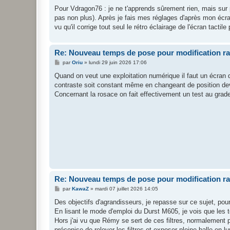
Pour Vdragon76 : je ne t'apprends sûrement rien, mais sur p
pas non plus). Après je fais mes réglages d'après mon écran
vu qu'il corrige tout seul le rétro éclairage de l'écran tactile
Re: Nouveau temps de pose pour modification r
M
par
Oriu
»
lundi 29 juin 2026 17:06
e
s
Quand on veut une exploitation numérique il faut un écran d
s
contraste soit constant même en changeant de position de
a
g
Concernant la rosace on fait effectivement un test au grade 
e
Re: Nouveau temps de pose pour modification r
M
par
KawaZ
»
mardi 07 juillet 2026 14:05
e
s
Des objectifs d'agrandisseurs, je repasse sur ce sujet, pour
s
En lisant le mode d'emploi du Durst M605, je vois que les t
a
g
Hors j'ai vu que Rémy se sert de ces filtres, normalement pou
e
préconise de relever les filtres et exposer pleine balle en l