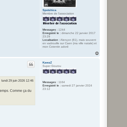
Spotshica
Membre de l'association
Messages :
1244
Enregistré le :
dimanche 22 janvier 2017
23:29
Localisation :
Alençon (61), mais souvent
en vadrouille sur Caen (ma ville natale) et
mon Cotentin adoré
H
a
u
KawaZ
t
Super Gourou
lundi 29 juin 2026 12:46
Messages :
1164
Enregistré le :
samedi 27 janvier 2024
23:12
de temps. Comme ça du