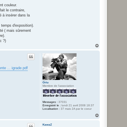
nt couleur.
it le contraire,
ré à insérer dans la
e temps d'exposition).
outé ( mais sûrement
re).
c ?)
H
a
u
t
te ... igrade.pdf
Oriu
Membre de l'association
Messages :
37031
Enregistré le :
lundi 21 avril 2008 18:37
Localisation :
37 mais 2A par le coeur
H
a
u
KawaZ