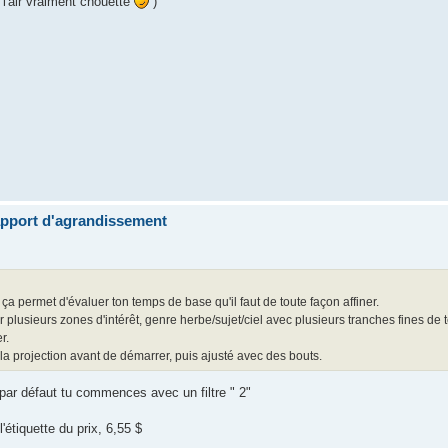
l'air vraiment chouette
)
apport d'agrandissement
 ça permet d'évaluer ton temps de base qu'il faut de toute façon affiner.
 plusieurs zones d'intérêt, genre herbe/sujet/ciel avec plusieurs tranches fines 
r.
 la projection avant de démarrer, puis ajusté avec des bouts.
 par défaut tu commences avec un filtre " 2"
l'étiquette du prix, 6,55 $