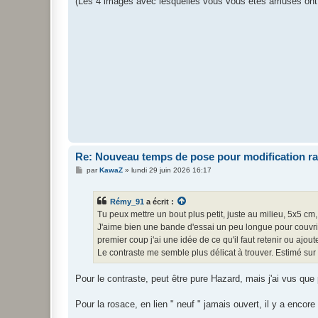
(Les 4 images avec lesquelles vous vous êtes amusés ont 
e
Re: Nouveau temps de pose pour modification r
M
par
KawaZ
»
lundi 29 juin 2026 16:17
e
s
s
Rémy_91
a écrit :
a
g
Tu peux mettre un bout plus petit, juste au milieu, 5x5 cm,
e
J'aime bien une bande d'essai un peu longue pour couvrir
premier coup j'ai une idée de ce qu'il faut retenir ou ajoute
Le contraste me semble plus délicat à trouver. Estimé sur
Pour le contraste, peut être pure Hazard, mais j'ai vus que
Pour la rosace, en lien " neuf " jamais ouvert, il y a encore 