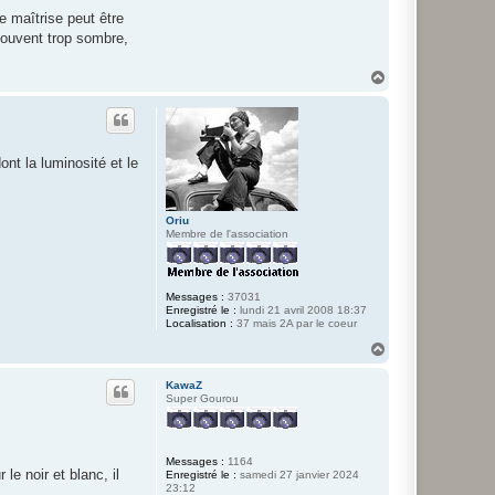
e maîtrise peut être
 souvent trop sombre,
H
a
u
t
nt la luminosité et le
Oriu
Membre de l'association
Messages :
37031
Enregistré le :
lundi 21 avril 2008 18:37
Localisation :
37 mais 2A par le coeur
H
a
u
KawaZ
t
Super Gourou
Messages :
1164
le noir et blanc, il
Enregistré le :
samedi 27 janvier 2024
23:12