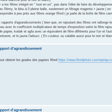
 y a les filtres intégré en " tout en un", pas dans l'idée de faire du développeme
 Rémy, le bleu à 0 pleine balle, seulement un filtrage magenta + jaune ( en fa
spondre à peu près aux filtres orange Ilford ( je parle de la boîte de filtre car
 rapports d'agrandissements ( bien que, en rajoutant des filtres ont rallonge l
au avec le coefficient multiplicateur de temps d'exposition selon le filtre raj
papier, kodak et agfa avec un équivalent de filtre différents pour l'un et l'aut
raste, et le jaune l'adouci. ( En couleur, ou valable aussi pour le noir et blan
apport d'agrandissement
pour obtenir les grades des papiers Ilford
https://www.ilfordphoto.com/wp/wp-con
apport d'agrandissement