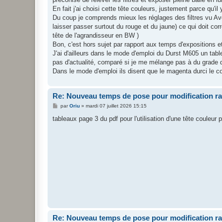
En fait j'ai choisi cette tête couleurs, justement parce qu'il
Du coup je comprends mieux les réglages des filtres vu Avec
laisser passer surtout du rouge et du jaune) ce qui doit corre
tête de l'agrandisseur en BW )
Bon, c'est hors sujet par rapport aux temps d'expositions et
J'ai d'ailleurs dans le mode d'emploi du Durst M605 un table
pas d'actualité, comparé si je me mélange pas à du grade de 
Dans le mode d'emploi ils disent que le magenta durci le cont
Re: Nouveau temps de pose pour modification r
M
par
Oriu
»
mardi 07 juillet 2026 15:15
e
s
tableaux page 3 du pdf pour l'utilisation d'une tête couleur 
s
a
g
e
Re: Nouveau temps de pose pour modification r