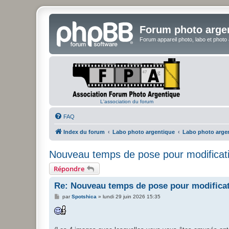
Forum photo arge
Forum appareil photo, labo et photo
L'association du forum
FAQ
Index du forum
Labo photo argentique
Labo photo argen
Nouveau temps de pose pour modificati
Répondre
Re: Nouveau temps de pose pour modificat
M
par
Spotshica
»
lundi 29 juin 2026 15:35
e
s
s
a
g