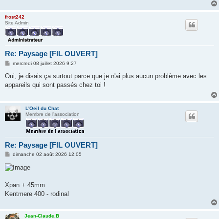
frost242
Site Admin
Re: Paysage [FIL OUVERT]
M
mercredi 08 juillet 2026 9:27
e
s
Oui, je disais ça surtout parce que je n'ai plus aucun problème avec les
s
appareils qui sont passés chez toi !
a
g
e
L'Oeil du Chat
Membre de l'association
Re: Paysage [FIL OUVERT]
M
dimanche 02 août 2026 12:05
e
s
s
a
g
Xpan + 45mm
e
Kentmere 400 - rodinal
Jean-Claude.B