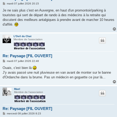
M
mardi 07 juillet 2026 20:15
e
s
Je ne sais plus c'est en Auvergne, en haut d'un promontoir/parking à
s
touristes qui sert de départ de rando à des médecins à la retraite qui
a
g
discutent des meilleurs antalgiques à prendre avant de marcher 10 heures
e
d'affilé.
L'Oeil du Chat
Membre de l'association
Re: Paysage [FIL OUVERT]
M
mardi 07 juillet 2026 22:48
e
s
Ouais, c'est bien là
s
J'y avais passé une nuit pluvieuse en van avant de monter sur le banne
a
g
d'Ordanche dans la brume. Pas un médecin en goguette ce jour là...
e
Mael
Membre de l'association
Re: Paysage [FIL OUVERT]
M
mercredi 08 juillet 2026 8:23
e