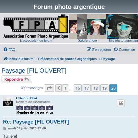
Forum photo argentique
L'association du forum
Galerie photo
Site photo argentiq
FAQ
S’enregistrer
Connexion
Index du forum
Présentation de photos argentiques
Paysage
Paysage [FIL OUVERT]
Répondre
Page
20
sur
20
1
16
17
18
19
20
Précédente
390 messages
…
L'Oeil du Chat
Membre de l'association
Re: Paysage [FIL OUVERT]
M
mardi 07 juillet 2026 17:49
e
s
Tuilière!