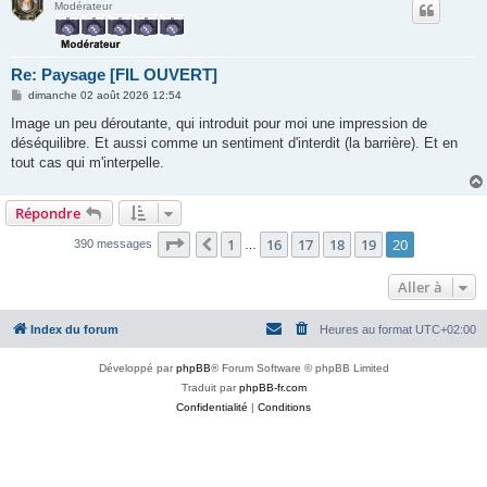
Modérateur
Re: Paysage [FIL OUVERT]
M
dimanche 02 août 2026 12:54
e
s
Image un peu déroutante, qui introduit pour moi une impression de
s
déséquilibre. Et aussi comme un sentiment d'interdit (la barrière). Et en
a
g
tout cas qui m'interpelle.
e
Répondre
Page
20
sur
20
1
16
17
18
19
20
Précédente
390 messages
…
Aller à
Index du forum
Heures au format
UTC+02:00
Développé par
phpBB
® Forum Software © phpBB Limited
Traduit par
phpBB-fr.com
Confidentialité
|
Conditions