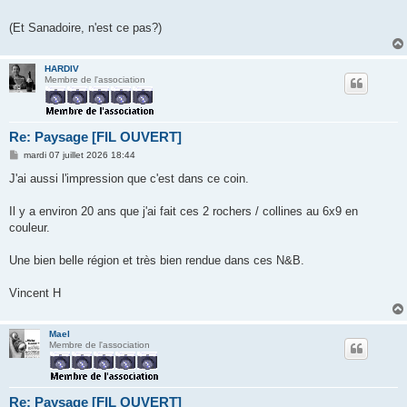
s
a
g
(Et Sanadoire, n'est ce pas?)
e
HARDIV
Membre de l'association
Re: Paysage [FIL OUVERT]
M
mardi 07 juillet 2026 18:44
e
s
J'ai aussi l'impression que c'est dans ce coin.
s
a
g
Il y a environ 20 ans que j'ai fait ces 2 rochers / collines au 6x9 en
e
couleur.
Une bien belle région et très bien rendue dans ces N&B.
Vincent H
Mael
Membre de l'association
Re: Paysage [FIL OUVERT]