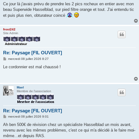
s
Ce jour là j'avais prévu de prendre les 2 pics rocheux en entier avec mon
s
beau Superwide Hasselblad, sur pied filtre orange et tout. J'ai entendu tic
a
g
et puis plus rien, obturateur coincé
e
frost242
Site Admin
Re: Paysage [FIL OUVERT]
M
mercredi 08 juillet 2026 8:27
e
s
Le cordonnier est mal chaussé !
s
a
g
e
Mael
Membre de l'association
Re: Paysage [FIL OUVERT]
M
mercredi 08 juillet 2026 9:01
e
s
Ah ben 500€ de révision chez un spécialiste Hasselblad un mois avant,
s
revenu avec les mêmes problèmes, c'est ce qui m'a décidé à le faire moi-
a
g
même...et depuis RAS.
e