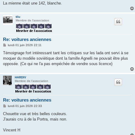
La mienne était une 142, blanche.
tilu
Membre de l'association
Re: voitures anciennes
M
lundi 01 juin 2026 22:11
e
s
Témoignage fort intéressant tant les critiques sur les lada ont servi à se
s
moquer du modèle soviétique dont la famille Agnelli ne pouvait être plus
a
g
opposée. (Ce qui ne l'a pas empéchée de vendre sous licence)
e
HARDIV
Membre de l'association
Re: voitures anciennes
M
lundi 01 juin 2026 22:33
e
s
Chouette vue et très belles couleurs.
s
J'aurais cru à de la Portra, mais non.
a
g
e
Vincent H