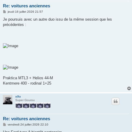
Re: voitures anciennes
M
jeudi 16 juillet 2026 21:57
e
s
Je poursuis avec un autre duo issu de la même session que les
s
précédentes :
a
g
e
Praktica MTL3 + Helios 44-M
Kentmere 400 - rodinal 1+25
xXx
Super Gourou
Re: voitures anciennes
M
vendredi 24 juillet 2026 22:10
e
s