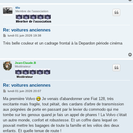
tilu
Membre de l'association
Re: voitures anciennes
M
lundi 01 juin 2026 19:38
e
s
Très belle couleur et un cadrage frontal à la Depardon période cinéma
s
a
g
e
Jean-Claude.B
Modérateur
Re: voitures anciennes
M
lundi 01 juin 2026 20:07
e
s
Ma première Volvo
Je venais d'abandonner une Fiat 128, très
s
excitante mais fragile, tout pétait, des cardans d'arbre de transmission
a
g
aux poignées de porte en passant par le levier du commodo qui me
e
tombe sur les genoux quand je fais un appel de phares ! La Volvo c'était
un autre monde, confort et robustesse. Et un coffre dans lequel on
pouvait mettre les bagages de toute la famille et les vélos des deux
enfants. Et quelle tenue de route !