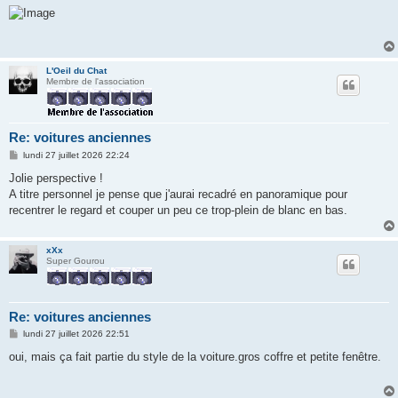
s
s
a
g
e
L'Oeil du Chat
Membre de l'association
Re: voitures anciennes
M
lundi 27 juillet 2026 22:24
e
s
Jolie perspective !
s
A titre personnel je pense que j'aurai recadré en panoramique pour
a
g
recentrer le regard et couper un peu ce trop-plein de blanc en bas.
e
xXx
Super Gourou
Re: voitures anciennes
M
lundi 27 juillet 2026 22:51
e
s
oui, mais ça fait partie du style de la voiture.gros coffre et petite fenêtre.
s
a
g
e