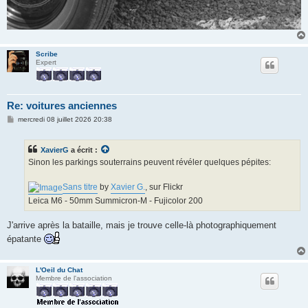
Scribe
Expert
Re: voitures anciennes
M
mercredi 08 juillet 2026 20:38
e
s
s
XavierG
a écrit :
a
g
Sinon les parkings souterrains peuvent révéler quelques pépites:
e
Sans titre
by
Xavier G.
, sur Flickr
Leica M6 - 50mm Summicron-M - Fujicolor 200
J'arrive après la bataille, mais je trouve celle-là photographiquement
épatante
L'Oeil du Chat
Membre de l'association