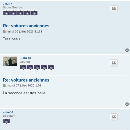
JMJ67
Super Gourou
Re: voitures anciennes
M
lundi 06 juillet 2026 21:38
e
s
Tres beau
s
a
g
e
jml6210
Gourou
Re: voitures anciennes
M
mardi 07 juillet 2026 1:03
e
s
La seconde est très belle
s
a
g
e
mike54
Débutant