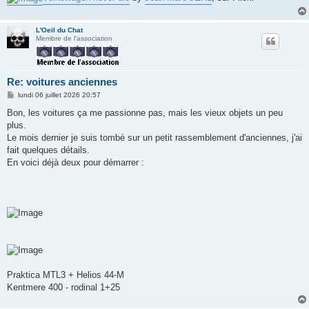
L'Oeil du Chat
Membre de l'association
Re: voitures anciennes
M
lundi 06 juillet 2026 20:57
e
s
Bon, les voitures ça me passionne pas, mais les vieux objets un peu
s
plus.
a
g
Le mois dernier je suis tombé sur un petit rassemblement d'anciennes, j'ai
e
fait quelques détails.
En voici déjà deux pour démarrer :
Praktica MTL3 + Helios 44-M
Kentmere 400 - rodinal 1+25