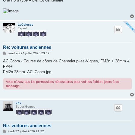
Une Ford type A bientôt centenaire
s
a
g
e
LeColosse
Expert
Re: voitures anciennes
M
vendredi 24 juillet 2026 23:49
e
s
AC Cobra - Course de côtes de Chanteloup-les-Vignes, FM2n + 28mm &
s
FP4+
a
g
FM2n-28mm_AC_Cobra.jpg
e
Vous n’avez pas les permissions nécessaires pour voir les fichiers joints à ce
message.
xXx
Super Gourou
Re: voitures anciennes
M
lundi 27 juillet 2026 21:32
e