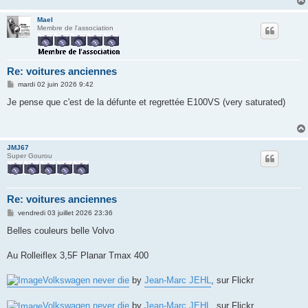
Mael
Membre de l'association
Re: voitures anciennes
M
mardi 02 juin 2026 9:42
e
s
Je pense que c'est de la défunte et regrettée E100VS (very saturated)
s
a
g
e
JMJ67
Super Gourou
Re: voitures anciennes
M
vendredi 03 juillet 2026 23:36
e
s
Belles couleurs belle Volvo
s
a
g
Au Rolleiflex 3,5F Planar Tmax 400
e
Volkswagen never die
by
Jean-Marc JEHL
, sur Flickr
Volkswagen never die
by
Jean-Marc JEHL
, sur Flickr