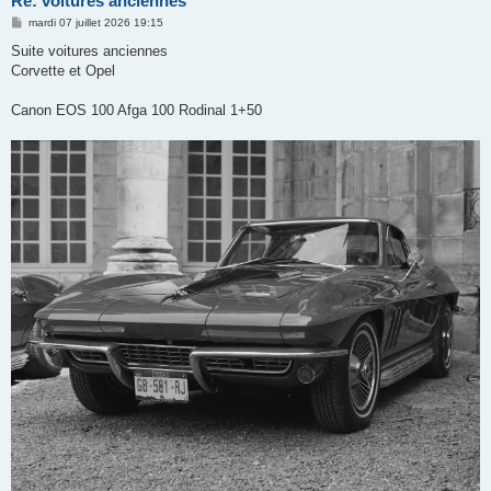
Re: voitures anciennes
M
mardi 07 juillet 2026 19:15
e
s
Suite voitures anciennes
s
Corvette et Opel
a
g
e
Canon EOS 100 Afga 100 Rodinal 1+50