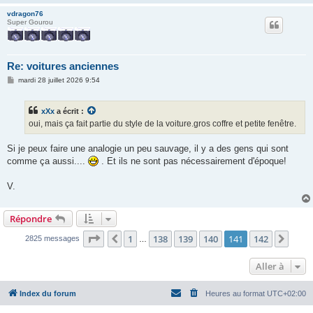
vdragon76
Super Gourou
Re: voitures anciennes
M
mardi 28 juillet 2026 9:54
e
s
s
xXx
a écrit :
a
g
oui, mais ça fait partie du style de la voiture.gros coffre et petite fenêtre.
e
Si je peux faire une analogie un peu sauvage, il y a des gens qui sont
comme ça aussi....
. Et ils ne sont pas nécessairement d'époque!
V.
Répondre
Page
141
sur
142
1
138
139
140
141
142
Précédente
Suiv
2825 messages
…
Aller à
Index du forum
Heures au format
UTC+02:00