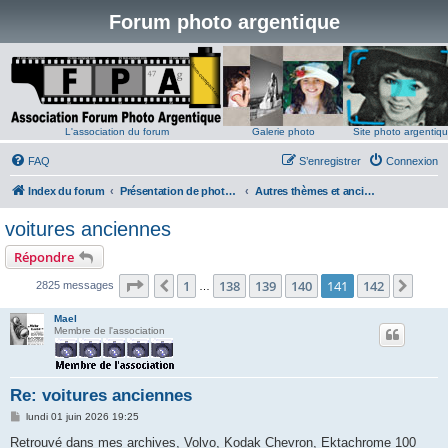
Forum photo argentique
L'association du forum
Galerie photo
Site photo argentiq
FAQ
S’enregistrer
Connexion
Index du forum
Présentation de photos argentiques
Autres thèmes et anciens fils
voitures anciennes
Répondre
Page
141
sur
142
1
138
139
140
141
142
Précédente
Suiv
2825 messages
…
Mael
Membre de l'association
Re: voitures anciennes
M
lundi 01 juin 2026 19:25
e
s
Retrouvé dans mes archives, Volvo, Kodak Chevron, Ektachrome 100