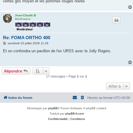
vertes gris moyen et les pommes rouges noires
a
g
e
Jean-Claude.B
Modérateur
Re: FOMA ORTHO 400
M
vendredi 10 juillet 2026 11:18
e
s
Et on confondra un pavillon de l'ex URSS avec le Jolly Rogers.
s
a
g
e
Répondre
17 messages • Page
1
sur
1
Aller à
Index du forum
Heures au format
UTC+02:00
Développé par
phpBB
® Forum Software © phpBB Limited
Traduit par
phpBB-fr.com
Confidentialité
|
Conditions