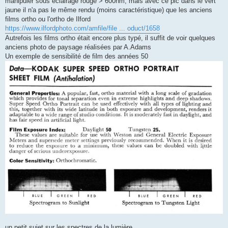
manipuler sous éclairage rouge > 600nm, mais avec ce pic dans le vert
jaune il n'a pas le même rendu (moins caractéristique) que les anciens
films ortho ou l'ortho de Ilford
https://www.ilfordphoto.com/amfile/file ... oduct/1658
Autrefois les films ortho était encore plus typé, il suffit de voir quelques
anciens photo de paysage réalisées par A.Adams
Un exemple de sensibilité de film des années 50
un petit sujet sur les spectres de la lumière