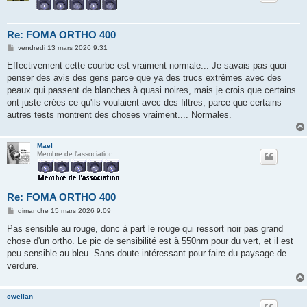
Re: FOMA ORTHO 400
M
vendredi 13 mars 2026 9:31
e
s
Effectivement cette courbe est vraiment normale... Je savais pas quoi
s
penser des avis des gens parce que ya des trucs extrêmes avec des
a
g
peaux qui passent de blanches à quasi noires, mais je crois que certains
e
ont juste crées ce qu'ils voulaient avec des filtres, parce que certains
autres tests montrent des choses vraiment.... Normales.
Mael
Membre de l'association
Re: FOMA ORTHO 400
M
dimanche 15 mars 2026 9:09
e
s
Pas sensible au rouge, donc à part le rouge qui ressort noir pas grand
s
chose d'un ortho. Le pic de sensibilité est à 550nm pour du vert, et il est
a
g
peu sensible au bleu. Sans doute intéressant pour faire du paysage de
e
verdure.
cwellan