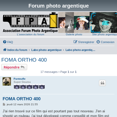
Forum photo argentique
L'association du forum
Galerie photo
Site photo argentiq
FAQ
S’enregistrer
Connexion
Index du forum
Labo photo argentique
Labo photo argentique Noir et Blanc
FOMA ORTHO 400
Répondre
17 messages • Page
1
sur
1
Pantoufle
Super Gourou
FOMA ORTHO 400
M
jeudi 12 mars 2026 21:55
e
s
J'ai rien trouvé sur ce film qui est pourtant pas tout nouveau. J'en ai
s
shooté un rouleau, j'ai tout développé comme conseillé et mon film est
a