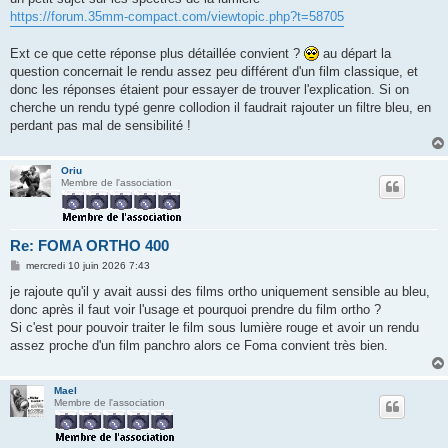
https://forum.35mm-compact.com/viewtopic.php?t=58705
Ext ce que cette réponse plus détaillée convient ?
au départ la
question concernait le rendu assez peu différent d'un film classique, et
donc les réponses étaient pour essayer de trouver l'explication. Si on
cherche un rendu typé genre collodion il faudrait rajouter un filtre bleu, en
perdant pas mal de sensibilité !
Oriu
Membre de l'association
Re: FOMA ORTHO 400
M
mercredi 10 juin 2026 7:43
e
s
je rajoute qu'il y avait aussi des films ortho uniquement sensible au bleu,
s
donc après il faut voir l'usage et pourquoi prendre du film ortho ?
a
g
Si c'est pour pouvoir traiter le film sous lumière rouge et avoir un rendu
e
assez proche d'un film panchro alors ce Foma convient très bien.
Mael
Membre de l'association