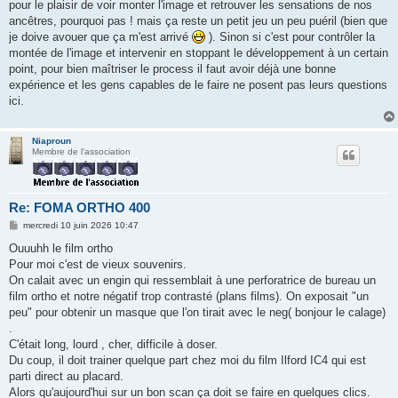
pour le plaisir de voir monter l'image et retrouver les sensations de nos
a
g
ancêtres, pourquoi pas ! mais ça reste un petit jeu un peu puéril (bien que
e
je doive avouer que ça m'est arrivé
). Sinon si c'est pour contrôler la
montée de l'image et intervenir en stoppant le développement à un certain
point, pour bien maîtriser le process il faut avoir déjà une bonne
expérience et les gens capables de le faire ne posent pas leurs questions
ici.
Niaproun
Membre de l'association
Re: FOMA ORTHO 400
M
mercredi 10 juin 2026 10:47
e
s
Ouuuhh le film ortho
s
Pour moi c'est de vieux souvenirs.
a
g
On calait avec un engin qui ressemblait à une perforatrice de bureau un
e
film ortho et notre négatif trop contrasté (plans films). On exposait "un
peu" pour obtenir un masque que l'on tirait avec le neg( bonjour le calage)
.
C'était long, lourd , cher, difficile à doser.
Du coup, il doit trainer quelque part chez moi du film Ilford IC4 qui est
parti direct au placard.
Alors qu'aujourd'hui sur un bon scan ça doit se faire en quelques clics.