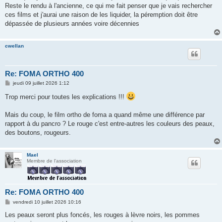
Reste le rendu à l'ancienne, ce qui me fait penser que je vais rechercher
ces films et j'aurai une raison de les liquider, la péremption doit être
dépassée de plusieurs années voire décennies
cwellan
Re: FOMA ORTHO 400
M
jeudi 09 juillet 2026 1:12
e
s
Trop merci pour toutes les explications !!!
s
a
g
Mais du coup, le film ortho de foma a quand même une différence par
e
rapport à du pancro ? Le rouge c'est entre-autres les couleurs des peaux,
des boutons, rougeurs.
Mael
Membre de l'association
Re: FOMA ORTHO 400
M
vendredi 10 juillet 2026 10:16
e
s
Les peaux seront plus foncés, les rouges à lèvre noirs, les pommes
s