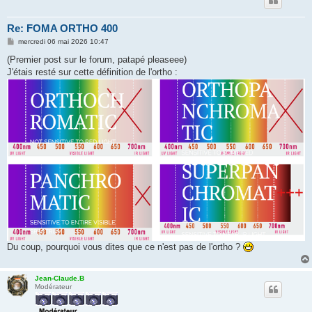
Re: FOMA ORTHO 400
M
mercredi 06 mai 2026 10:47
e
s
(Premier post sur le forum, patapé pleaseee)
s
J'étais resté sur cette définition de l'ortho :
a
g
e
Du coup, pourquoi vous dites que ce n'est pas de l'ortho ?
Jean-Claude.B
Modérateur