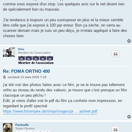
g
comme sous exposé d'un stop. Les quelques avis sur le net disent rien
e
de spécialement bon ou mauvais.
J'ai tendance à toujours un peu surexposer en plus et la mieux semble
être celle que j'ai exposé à 100 par erreur. Bon ça sèche, on verra au
scanner demain mais je suis un peu déçu, je m'etais appliqué à faire des
choses bien.
Oriu
Membre de l'association
Re: FOMA ORTHO 400
M
vendredi 13 mars 2026 7:19
e
s
j'ai été voir des photos faites avec ce film, je ne le trouve pas tellement
s
ortho au niveau du rendu des valeurs, je trouve que c'est presque un film
a
g
classique un peu pêchu !
e
Edit: je viens d'aller voir le pdf du film ça conforte mon impression, en
regardant le profil spectral
https://www.fotoimpex.de/shop/images/pr ... asheet.pdf
Pantoufle
Super Gourou