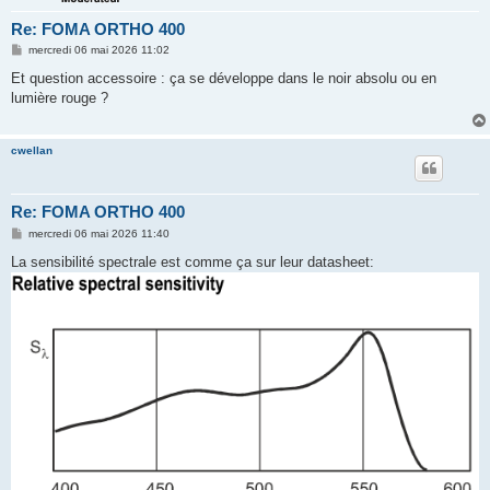
Re: FOMA ORTHO 400
M
mercredi 06 mai 2026 11:02
e
s
Et question accessoire : ça se développe dans le noir absolu ou en
s
lumière rouge ?
a
g
e
cwellan
Re: FOMA ORTHO 400
M
mercredi 06 mai 2026 11:40
e
s
La sensibilité spectrale est comme ça sur leur datasheet:
s
a
g
e