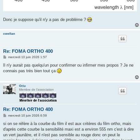
Donc je suppose qu'il n'y a pas de problème ?
cwellan
Re: FOMA ORTHO 400
M
mercredi 10 juin 2026 1:57
e
s
Il n'y aurait pas quelqu'un pour confirmer ou infirmer mes propos ? Je ne
s
connais pas très bien tout ça
a
g
e
Oriu
Membre de l'association
Re: FOMA ORTHO 400
M
mercredi 10 juin 2026 6:59
e
s
si on se réfère à la courbe du film il est aux critères du film ortho, mais
s
d'après cette courbe la sensibilité maxi est a environ 555 nm c'est à dire
a
g
un vert jaunâtre, et il n'est pas sensible au rouge donc on peut le
e