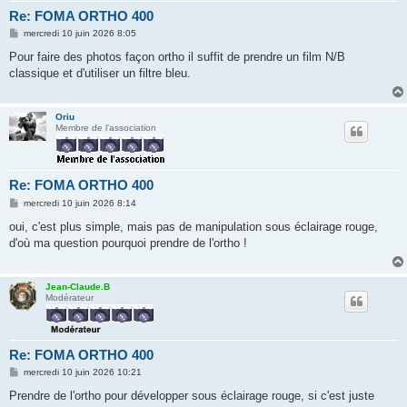
Re: FOMA ORTHO 400
M
mercredi 10 juin 2026 8:05
e
s
Pour faire des photos façon ortho il suffit de prendre un film N/B
s
classique et d'utiliser un filtre bleu.
a
g
e
Oriu
Membre de l'association
Re: FOMA ORTHO 400
M
mercredi 10 juin 2026 8:14
e
s
oui, c'est plus simple, mais pas de manipulation sous éclairage rouge,
s
d'où ma question pourquoi prendre de l'ortho !
a
g
e
Jean-Claude.B
Modérateur
Re: FOMA ORTHO 400
M
mercredi 10 juin 2026 10:21
e
s
Prendre de l'ortho pour développer sous éclairage rouge, si c'est juste
s