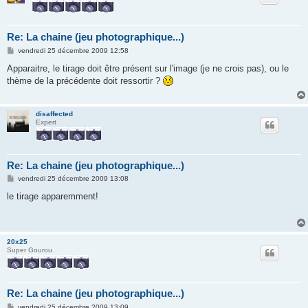
Re: La chaine (jeu photographique...)
M
vendredi 25 décembre 2009 12:58
e
s
Apparaitre, le tirage doit être présent sur l'image (je ne crois pas), ou le
s
thème de la précédente doit ressortir ?
a
g
e
disaffected
Expert
Re: La chaine (jeu photographique...)
M
vendredi 25 décembre 2009 13:08
e
s
le tirage apparemment!
s
a
g
e
20x25
Super Gourou
Re: La chaine (jeu photographique...)
M
vendredi 25 décembre 2009 13:09