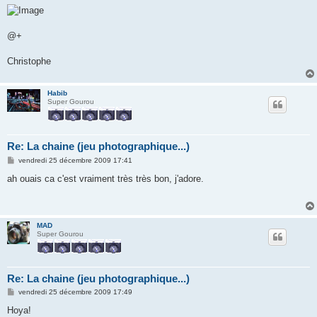
@+
Christophe
Habib
Super Gourou
Re: La chaine (jeu photographique...)
M
vendredi 25 décembre 2009 17:41
e
s
ah ouais ca c'est vraiment très très bon, j'adore.
s
a
g
e
MAD
Super Gourou
Re: La chaine (jeu photographique...)
M
vendredi 25 décembre 2009 17:49
e
s
Hoya!
s