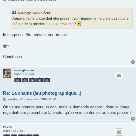
e
s
s
analogic-man a écrit :
a
g
Apparaitre, le tirage doit être présent sur l'image (je ne crois pas), ou le
e
thème de la précédente doit ressortir ?
le tirage doit être présent sur l'image
@+
Christophe
analogic-man
Super Gourou
Re: La chaine (jeu photographique...)
M
vendredi 25 décembre 2009 13:41
e
s
On va me prendre pour un con, mais je demande encore : donc le tirage
s
reçu doit être présent sur la photo, qu'on voie ce dernier au sens propre ?
a
g
e
20x25
Super Gourou