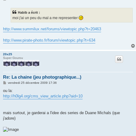
e
s
s
Habib a écrit :
a
g
moi j'ai un peu du mal a me representer
e
http://www.summilux.net/forums/viewtopic.php?t=20463
http://www.pirate-photo.fr/forum/viewtopic.php?t=634
20x25
Super Gourou
Re: La chaine (jeu photographique...)
M
vendredi 25 décembre 2009 17:36
e
s
ou la:
s
http://h0lg4.org/cms_view_article.php?aid=10
a
g
e
mais surtout, je garderai a l'idee des series de Duane Michals (que
j'adore)