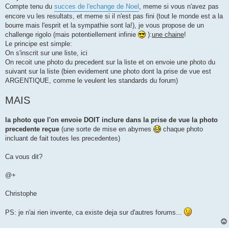
s
Compte tenu du
succes de l'echange de Noel
, meme si vous n'avez pas
a
g
encore vu les resultats, et meme si il n'est pas fini (tout le monde est a la
e
bourre mais l'esprit et la sympathie sont la!), je vous propose de un
challenge rigolo (mais potentiellement infinie
):
une chaine
!
Le principe est simple:
On s'inscrit sur une liste, ici
On recoit une photo du precedent sur la liste et on envoie une photo du
suivant sur la liste (bien evidement une photo dont la prise de vue est
ARGENTIQUE, comme le veulent les standards du forum)
MAIS
la photo que l'on envoie DOIT inclure dans la prise de vue la photo
precedente reçue
(une sorte de mise en abymes
chaque photo
incluant de fait toutes les precedentes)
Ca vous dit?
@+
Christophe
PS: je n'ai rien invente, ca existe deja sur d'autres forums...