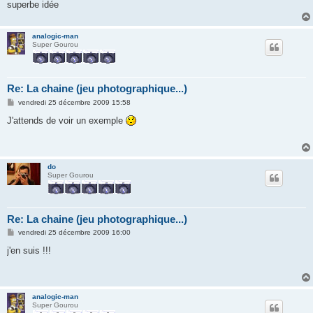
g
superbe idée
e
analogic-man
Super Gourou
Re: La chaine (jeu photographique...)
M
vendredi 25 décembre 2009 15:58
e
s
J'attends de voir un exemple
s
a
g
e
do
Super Gourou
Re: La chaine (jeu photographique...)
M
vendredi 25 décembre 2009 16:00
e
s
j'en suis !!!
s
a
g
e
analogic-man
Super Gourou