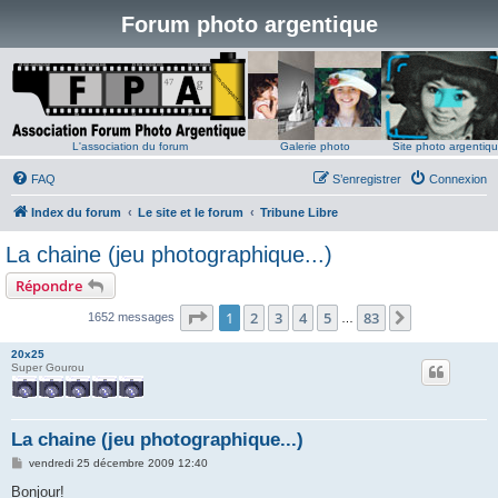
Forum photo argentique
L'association du forum
Galerie photo
Site photo argentiq
FAQ
S’enregistrer
Connexion
Index du forum
Le site et le forum
Tribune Libre
La chaine (jeu photographique...)
Répondre
Page
1
sur
83
1
2
3
4
5
83
Suivante
1652 messages
…
20x25
Super Gourou
La chaine (jeu photographique...)
M
vendredi 25 décembre 2009 12:40
e
s
Bonjour!