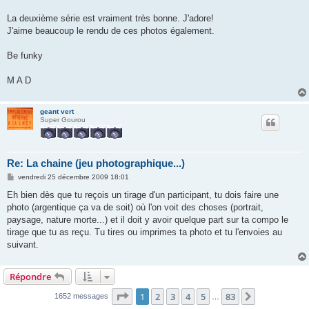
a
g
La deuxième série est vraiment très bonne. J'adore!
e
J'aime beaucoup le rendu de ces photos également.
Be funky
M A D
geant vert
Super Gourou
Re: La chaine (jeu photographique...)
M
vendredi 25 décembre 2009 18:01
e
s
Eh bien dès que tu reçois un tirage d'un participant, tu dois faire une
s
photo (argentique ça va de soit) où l'on voit des choses (portrait,
a
g
paysage, nature morte...) et il doit y avoir quelque part sur ta compo le
e
tirage que tu as reçu. Tu tires ou imprimes ta photo et tu l'envoies au
suivant.
Répondre
Page
1
sur
83
1
2
3
4
5
83
Suivante
1652 messages
…