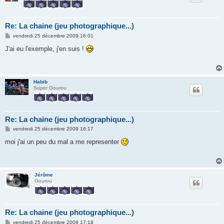
Re: La chaine (jeu photographique...)
M
vendredi 25 décembre 2009 16:01
e
s
J'ai eu l'exemple, j'en suis !
s
a
g
e
Habib
Super Gourou
Re: La chaine (jeu photographique...)
M
vendredi 25 décembre 2009 16:17
e
s
moi j'ai un peu du mal a me representer
s
a
g
e
Jérôme
Gourou
Re: La chaine (jeu photographique...)
M
vendredi 25 décembre 2009 17:18