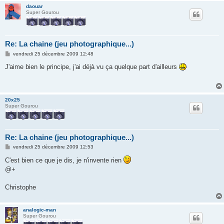
daouar
Super Gourou
Re: La chaine (jeu photographique...)
M
vendredi 25 décembre 2009 12:48
e
s
J'aime bien le principe, j'ai déjà vu ça quelque part d'ailleurs
s
a
g
e
20x25
Super Gourou
Re: La chaine (jeu photographique...)
M
vendredi 25 décembre 2009 12:53
e
s
C'est bien ce que je dis, je n'invente rien
s
@+
a
g
e
Christophe
analogic-man
Super Gourou