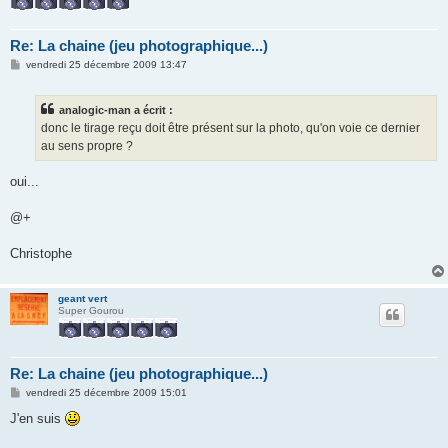
Re: La chaine (jeu photographique...)
M
vendredi 25 décembre 2009 13:47
e
s
s
analogic-man a écrit :
a
g
donc le tirage reçu doit être présent sur la photo, qu'on voie ce dernier
e
au sens propre ?
oui...
@+
Christophe
geant vert
Super Gourou
Re: La chaine (jeu photographique...)
M
vendredi 25 décembre 2009 15:01
e
s
J'en suis
s
a