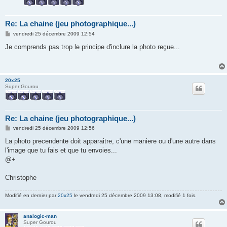
Re: La chaine (jeu photographique...)
M
vendredi 25 décembre 2009 12:54
e
s
Je comprends pas trop le principe d'inclure la photo reçue...
s
a
g
e
20x25
Super Gourou
Re: La chaine (jeu photographique...)
M
vendredi 25 décembre 2009 12:56
e
s
La photo precendente doit apparaitre, c'une maniere ou d'une autre dans
s
l'image que tu fais et que tu envoies...
a
g
@+
e
Christophe
Modifié en dernier par
20x25
le vendredi 25 décembre 2009 13:08, modifié 1 fois.
analogic-man
Super Gourou