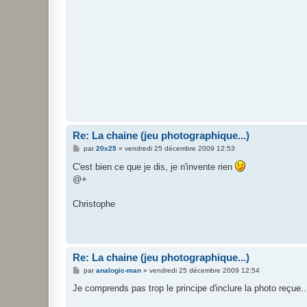
e
Re: La chaine (jeu photographique...)
M
par
20x25
»
vendredi 25 décembre 2009 12:53
e
s
C'est bien ce que je dis, je n'invente rien
s
@+
a
g
e
Christophe
Re: La chaine (jeu photographique...)
M
par
analogic-man
»
vendredi 25 décembre 2009 12:54
e
s
Je comprends pas trop le principe d'inclure la photo reçue..
s
a