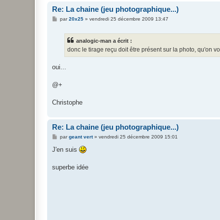
Re: La chaine (jeu photographique...)
M
par
20x25
»
vendredi 25 décembre 2009 13:47
e
s
s
analogic-man a écrit :
a
g
donc le tirage reçu doit être présent sur la photo, qu'on v
e
oui...
@+
Christophe
Re: La chaine (jeu photographique...)
M
par
geant vert
»
vendredi 25 décembre 2009 15:01
e
s
J'en suis
s
a
g
superbe idée
e