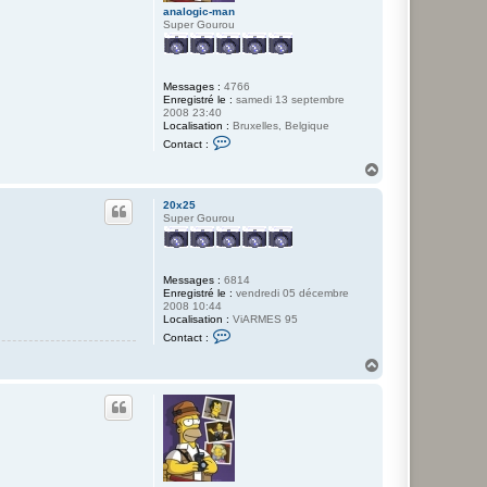
2
analogic-man
5
Super Gourou
Messages :
4766
Enregistré le :
samedi 13 septembre
2008 23:40
Localisation :
Bruxelles, Belgique
C
Contact :
o
n
H
t
a
a
u
c
20x25
t
t
Super Gourou
e
r
a
n
Messages :
6814
a
Enregistré le :
vendredi 05 décembre
l
2008 10:44
o
Localisation :
ViARMES 95
g
C
i
Contact :
o
c
n
-
H
t
m
a
a
a
u
c
n
t
t
e
r
2
0
x