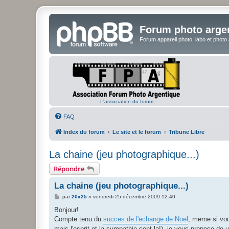
Forum photo arge
Forum appareil photo, labo et photo
L'association du forum
FAQ
Index du forum
Le site et le forum
Tribune Libre
La chaine (jeu photographique...)
Répondre
La chaine (jeu photographique...)
M
par
20x25
»
vendredi 25 décembre 2009 12:40
e
s
Bonjour!
s
Compte tenu du
succes de l'echange de Noel
, meme si vous
a
g
mais l'esprit et la sympathie sont la!), je vous propose de 