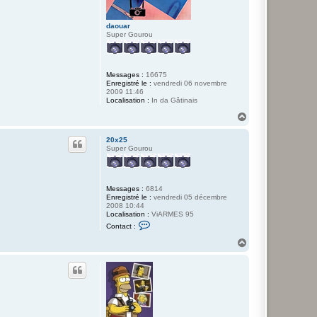
daouar
Super Gourou
Messages :
16675
Enregistré le :
vendredi 06 novembre
2009 11:46
Localisation :
In da Gâtinais
H
a
u
20x25
t
Super Gourou
Messages :
6814
Enregistré le :
vendredi 05 décembre
2008 10:44
Localisation :
ViARMES 95
C
Contact :
o
n
H
t
a
a
u
c
t
t
e
r
2
0
x