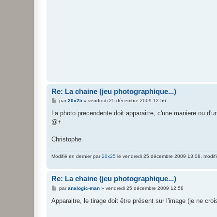
g
e
Re: La chaine (jeu photographique...)
M
par
20x25
»
vendredi 25 décembre 2009 12:56
e
s
La photo precendente doit apparaitre, c'une maniere ou d'un
s
@+
a
g
e
Christophe
Modifié en dernier par
20x25
le vendredi 25 décembre 2009 13:08, modifié
Re: La chaine (jeu photographique...)
M
par
analogic-man
»
vendredi 25 décembre 2009 12:58
e
s
Apparaitre, le tirage doit être présent sur l'image (je ne cr
s
a
g