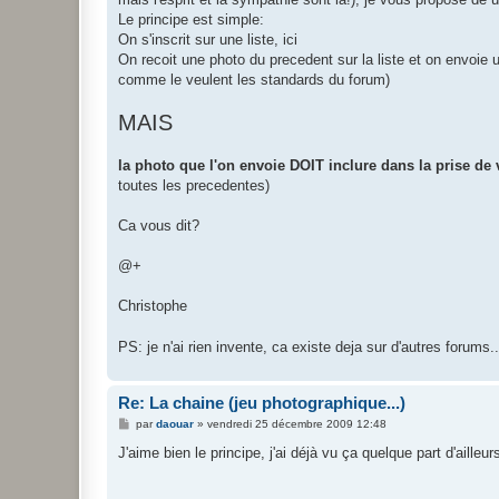
e
Le principe est simple:
On s'inscrit sur une liste, ici
On recoit une photo du precedent sur la liste et on envoie
comme le veulent les standards du forum)
MAIS
la photo que l'on envoie DOIT inclure dans la prise de
toutes les precedentes)
Ca vous dit?
@+
Christophe
PS: je n'ai rien invente, ca existe deja sur d'autres forums.
Re: La chaine (jeu photographique...)
M
par
daouar
»
vendredi 25 décembre 2009 12:48
e
s
J'aime bien le principe, j'ai déjà vu ça quelque part d'ailleu
s
a
g