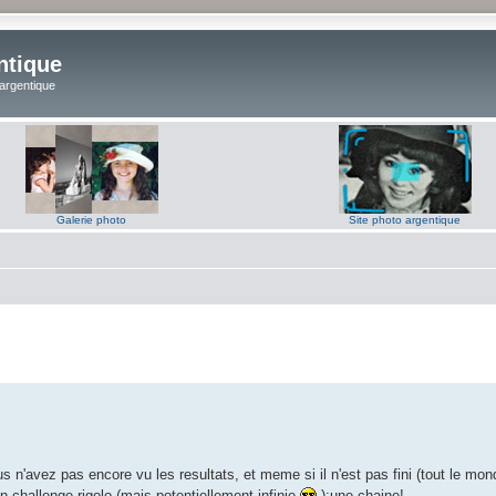
ntique
 argentique
Galerie photo
Site photo argentique
 n'avez pas encore vu les resultats, et meme si il n'est pas fini (tout le mon
un challenge rigolo (mais potentiellement infinie
):
une chaine
!