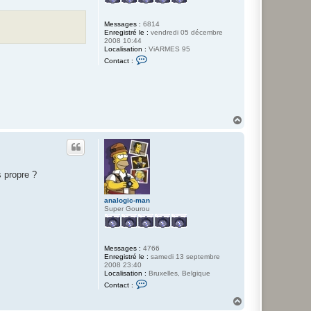
Messages :
6814
Enregistré le :
vendredi 05 décembre
2008 10:44
Localisation :
ViARMES 95
C
Contact :
o
n
t
a
c
t
e
H
r
a
2
u
0
t
x
2
5
s propre ?
analogic-man
Super Gourou
Messages :
4766
Enregistré le :
samedi 13 septembre
2008 23:40
Localisation :
Bruxelles, Belgique
C
Contact :
o
n
H
t
a