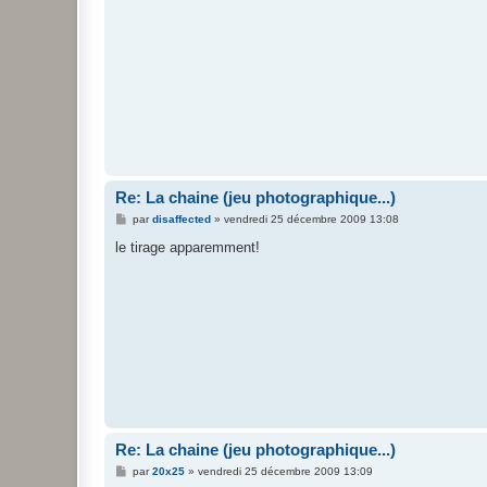
e
Re: La chaine (jeu photographique...)
M
par
disaffected
»
vendredi 25 décembre 2009 13:08
e
s
le tirage apparemment!
s
a
g
e
Re: La chaine (jeu photographique...)
M
par
20x25
»
vendredi 25 décembre 2009 13:09
e