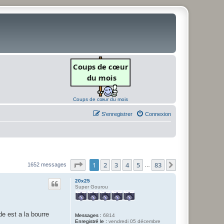
Coups de cœur du mois
S’enregistrer
Connexion
Page
1
sur
83
1
2
3
4
5
83
Suivante
1652 messages
…
20x25
Super Gourou
de est a la bourre
Messages :
6814
Enregistré le :
vendredi 05 décembre