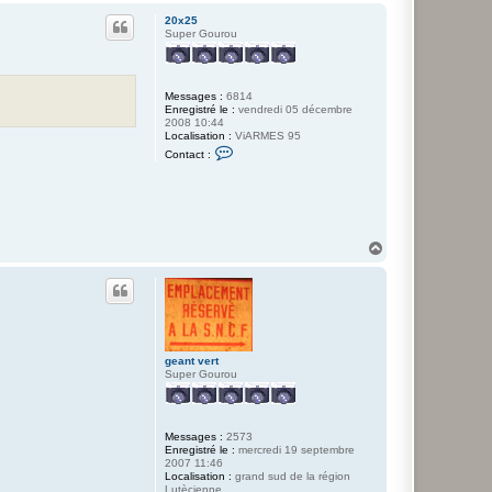
a
u
c
20x25
t
t
Super Gourou
e
r
a
n
Messages :
6814
a
Enregistré le :
vendredi 05 décembre
l
2008 10:44
o
Localisation :
ViARMES 95
g
C
i
Contact :
o
c
n
-
t
m
a
a
c
n
t
e
H
r
a
2
u
0
t
x
2
5
geant vert
Super Gourou
Messages :
2573
Enregistré le :
mercredi 19 septembre
2007 11:46
Localisation :
grand sud de la région
Lutècienne