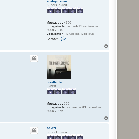
2
analogic-man
5
Super Gourou
Messages :
4766
Enregistré le :
samedi 13 septembre
2008 23:40
Localisation :
Bruxelles, Belgique
C
Contact :
o
n
H
t
a
a
u
c
t
t
e
r
a
n
a
l
disaffected
o
Expert
g
i
c
-
Messages :
369
m
Enregistré le :
dimanche 03 décembre
a
2006 20:56
n
H
a
u
20x25
t
Super Gourou