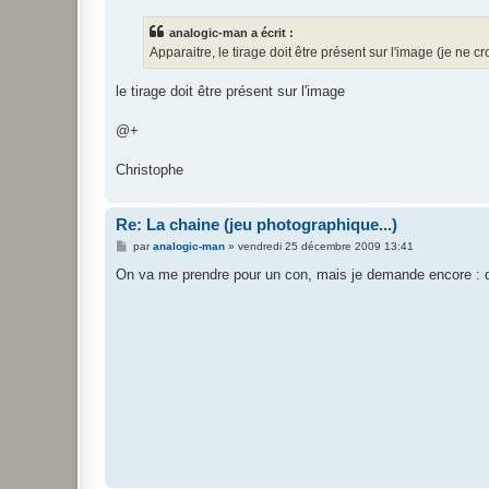
s
s
analogic-man a écrit :
a
g
Apparaitre, le tirage doit être présent sur l'image (je ne c
e
le tirage doit être présent sur l'image
@+
Christophe
Re: La chaine (jeu photographique...)
M
par
analogic-man
»
vendredi 25 décembre 2009 13:41
e
s
On va me prendre pour un con, mais je demande encore : don
s
a
g
e