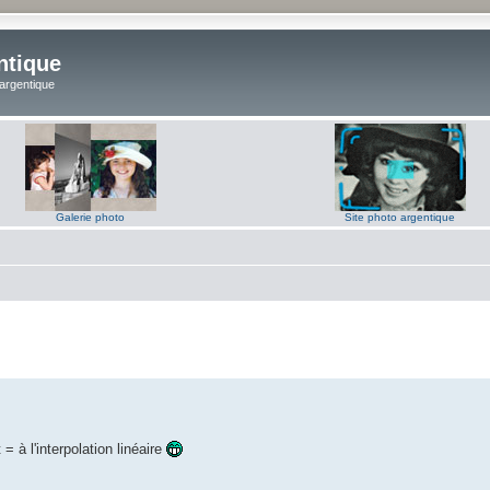
ntique
 argentique
Galerie photo
Site photo argentique
= à l'interpolation linéaire