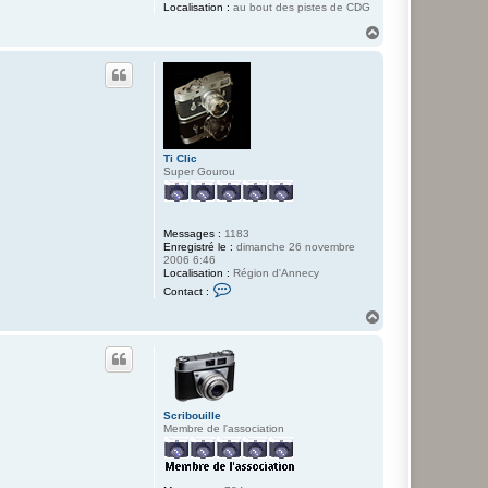
Localisation :
au bout des pistes de CDG
H
a
u
t
Ti Clic
Super Gourou
Messages :
1183
Enregistré le :
dimanche 26 novembre
2006 6:46
Localisation :
Région d'Annecy
C
Contact :
o
n
H
t
a
a
u
c
t
t
e
r
T
Scribouille
i
Membre de l'association
C
l
i
c