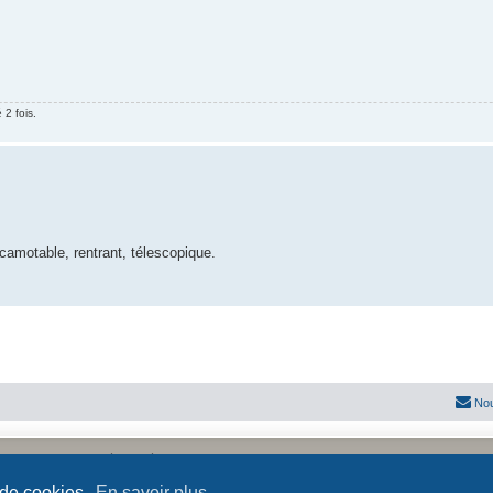
2 fois.
scamotable, rentrant, télescopique.
Nou
Développé par
phpBB
® Forum Software © phpBB Limited
Traduit par
phpBB-fr.com
 de cookies.
En savoir plus