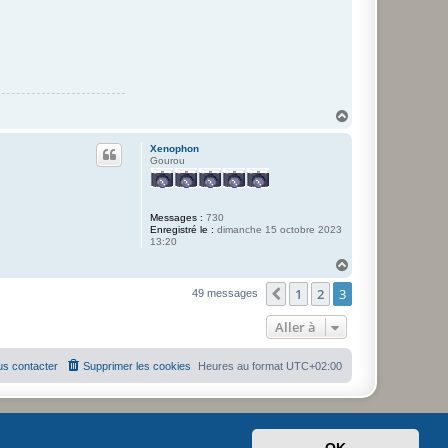
n
t
a
c
t
e
r
T
i
H
C
l
a
i
u
Xenophon
c
t
Gourou
Messages :
730
Enregistré le :
dimanche 15 octobre 2023
13:20
H
a
1
2
3
u
Précédente
49 messages
t
Aller à
s contacter
Supprimer les cookies
Heures au format
UTC+02:00