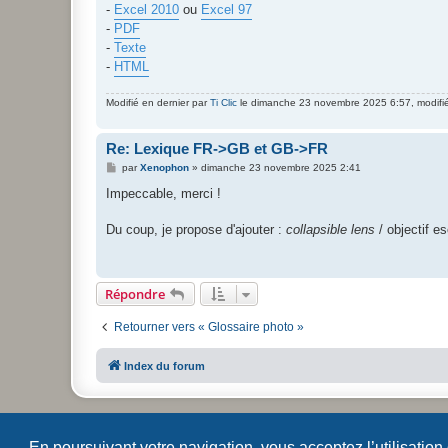
-
Excel 2010
ou
Excel 97
-
PDF
-
Texte
-
HTML
Modifié en dernier par
Ti Clic
le dimanche 23 novembre 2025 6:57, modifié 
Re: Lexique FR->GB et GB->FR
M
par
Xenophon
»
dimanche 23 novembre 2025 2:41
e
s
Impeccable, merci !
s
a
g
Du coup, je propose d'ajouter :
collapsible lens
/ objectif e
e
Répondre
Retourner vers « Glossaire photo »
Index du forum
En poursuivant votre navigation, vous acceptez l’utilisation