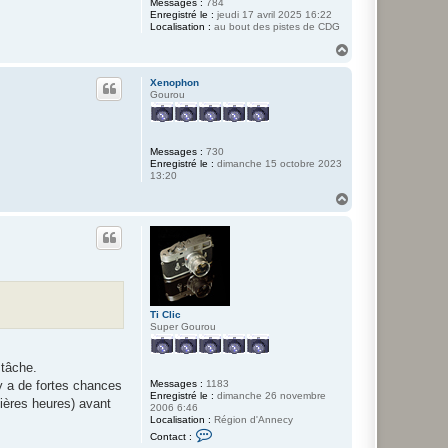
Messages :
784
Enregistré le :
jeudi 17 avril 2025 16:22
Localisation :
au bout des pistes de CDG
H
a
u
Xenophon
t
Gourou
Messages :
730
Enregistré le :
dimanche 15 octobre 2023
13:20
H
a
u
t
Ti Clic
Super Gourou
 tâche.
Messages :
1183
l y a de fortes chances
Enregistré le :
dimanche 26 novembre
ières heures) avant
2006 6:46
Localisation :
Région d'Annecy
C
Contact :
o