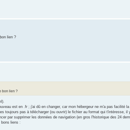
bon lien ?
e bon lien ?
l).
uveau est en .fr ; j'ai dû en changer, car mon hébergeur ne m'a pas facilité la
es toujours pas à télécharger (ou ouvrir) le fichier au format qui t'intéresse, i
cer par supprimer les données de navigation (en gros l'historique des 24 dern
s bons liens :