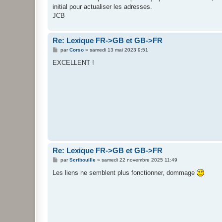
initial pour actualiser les adresses.
JCB
Re: Lexique FR->GB et GB->FR
M
par
Corso
»
samedi 13 mai 2023 9:51
e
s
EXCELLENT !
s
a
g
e
Re: Lexique FR->GB et GB->FR
M
par
Scribouille
»
samedi 22 novembre 2025 11:49
e
s
Les liens ne semblent plus fonctionner, dommage
s
a
g
e