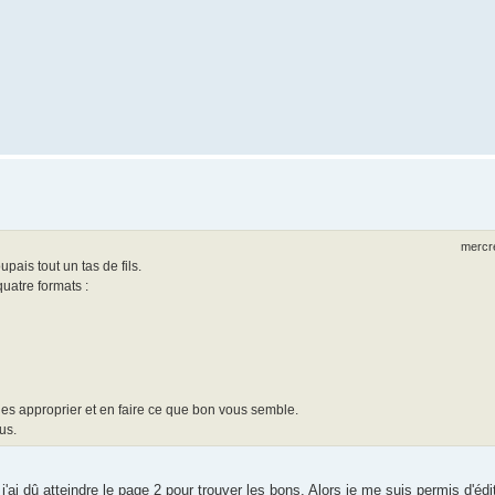
mercre
ais tout un tas de fils.
uatre formats :
es approprier et en faire ce que bon vous semble.
us.
j'ai dû atteindre le page 2 pour trouver les bons. Alors je me suis permis d'é