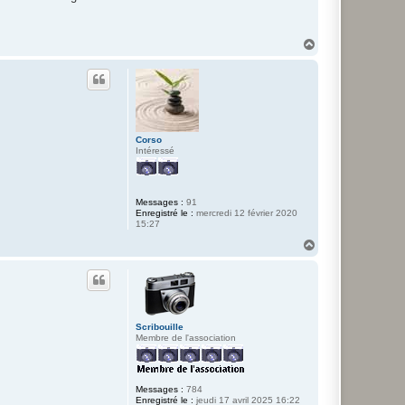
r
J
e
a
H
n
a
-
u
C
t
l
a
u
d
e
.
Corso
B
Intéressé
Messages :
91
Enregistré le :
mercredi 12 février 2020
15:27
H
a
u
t
Scribouille
Membre de l'association
Messages :
784
Enregistré le :
jeudi 17 avril 2025 16:22