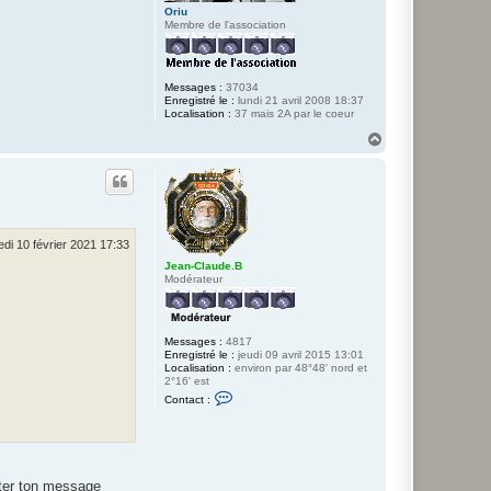
Oriu
Membre de l'association
Messages :
37034
Enregistré le :
lundi 21 avril 2008 18:37
Localisation :
37 mais 2A par le coeur
H
a
u
t
di 10 février 2021 17:33
Jean-Claude.B
Modérateur
Messages :
4817
Enregistré le :
jeudi 09 avril 2015 13:01
Localisation :
environ par 48°48' nord et
2°16' est
C
Contact :
o
n
t
a
c
t
diter ton message
e