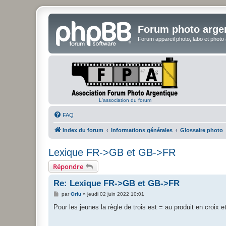
Forum photo arge
Forum appareil photo, labo et photo
L'association du forum
FAQ
Index du forum
Informations générales
Glossaire photo
Lexique FR->GB et GB->FR
Répondre
Re: Lexique FR->GB et GB->FR
M
par
Oriu
»
jeudi 02 juin 2022 10:01
e
s
Pour les jeunes la règle de trois est = au produit en croix et 
s
a
g