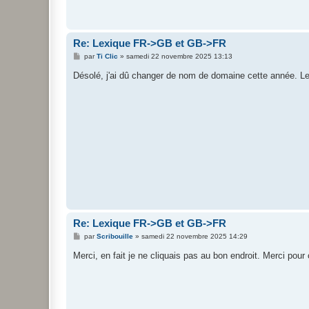
Re: Lexique FR->GB et GB->FR
M
par
Ti Clic
»
samedi 22 novembre 2025 13:13
e
s
Désolé, j'ai dû changer de nom de domaine cette année. Les 
s
a
g
e
Re: Lexique FR->GB et GB->FR
M
par
Scribouille
»
samedi 22 novembre 2025 14:29
e
s
Merci, en fait je ne cliquais pas au bon endroit. Merci pour c
s
a
g
e