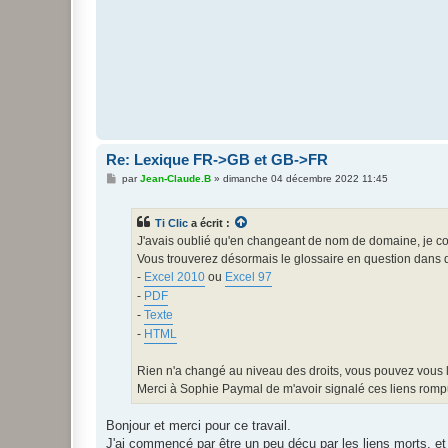
e
Re: Lexique FR->GB et GB->FR
M
par
Jean-Claude.B
»
dimanche 04 décembre 2022 11:45
e
s
s
Ti Clic
a écrit :
a
g
J'avais oublié qu'en changeant de nom de domaine, je coup
e
Vous trouverez désormais le glossaire en question dans q
-
Excel 2010
ou
Excel 97
-
PDF
-
Texte
-
HTML
Rien n'a changé au niveau des droits, vous pouvez vous l
Merci à Sophie Paymal de m'avoir signalé ces liens romp
Bonjour et merci pour ce travail.
J'ai commencé par être un peu déçu par les liens morts, et 