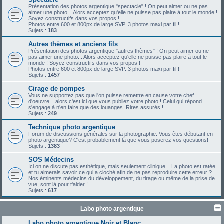
Présentation des photos argentique "spectacle" ! On peut aimer ou ne pas
aimer une photo... Alors acceptez qu'elle ne puisse pas plaire à tout le monde !
Soyez constructifs dans vos propos !
Photos entre 600 et 800px de large SVP. 3 photos maxi par fil !
Sujets :
183
Autres thèmes et anciens fils
Présentation des photos argentique "autres thèmes" ! On peut aimer ou ne
pas aimer une photo... Alors acceptez qu'elle ne puisse pas plaire à tout le
monde ! Soyez constructifs dans vos propos !
Photos entre 600 et 800px de large SVP. 3 photos maxi par fil !
Sujets :
1457
Cirage de pompes
Vous ne supportez pas que l'on puisse remettre en cause votre chef
d'oeuvre... alors c'est ici que vous publiez votre photo ! Celui qui répond
s'engage à n'en faire que des louanges. Rires assurés !
Sujets :
249
Technique photo argentique
Forum de discussions générales sur la photographie. Vous êtes débutant en
photo argentique? C'est probablement là que vous poserez vos questions!
Sujets :
1383
SOS Médecins
Ici on ne discute pas esthétique, mais seulement clinique... La photo est ratée
et tu aimerais savoir ce qui a cloché afin de ne pas reproduire cette erreur ?
Nos éminents médecins du développement, du tirage ou même de la prise de
vue, sont là pour t'aider !
Sujets :
617
Labo photo argentique
Labo photo argentique Noir et Blanc