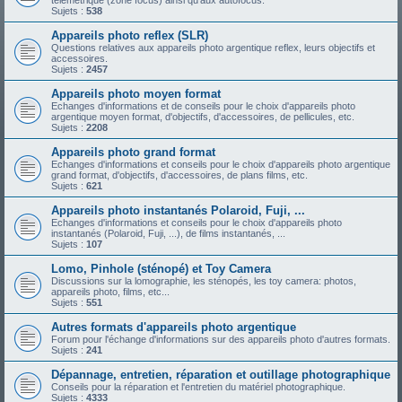
télémétrique (zone focus) ainsi qu'aux autofocus.
Sujets :
538
Appareils photo reflex (SLR)
Questions relatives aux appareils photo argentique reflex, leurs objectifs et
accessoires.
Sujets :
2457
Appareils photo moyen format
Echanges d'informations et de conseils pour le choix d'appareils photo
argentique moyen format, d'objectifs, d'accessoires, de pellicules, etc.
Sujets :
2208
Appareils photo grand format
Echanges d'informations et conseils pour le choix d'appareils photo argentique
grand format, d'objectifs, d'accessoires, de plans films, etc.
Sujets :
621
Appareils photo instantanés Polaroid, Fuji, ...
Echanges d'informations et conseils pour le choix d'appareils photo
instantanés (Polaroid, Fuji, ...), de films instantanés, ...
Sujets :
107
Lomo, Pinhole (sténopé) et Toy Camera
Discussions sur la lomographie, les sténopés, les toy camera: photos,
appareils photo, films, etc...
Sujets :
551
Autres formats d'appareils photo argentique
Forum pour l'échange d'informations sur des appareils photo d'autres formats.
Sujets :
241
Dépannage, entretien, réparation et outillage photographique
Conseils pour la réparation et l'entretien du matériel photographique.
Sujets :
4333