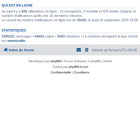
QUI EST EN LIGNE
Au total il y a
835
utilisateurs en ligne : 10 enregistrés, 0 invisible et 825 invités (d’après le
nombre d’utilisateurs actifs ces 15 dernières minutes)
Le record du nombre d’utilisateurs en ligne est de
35430
, le jeudi 18 septembre 2025 19:05
STATISTIQUES
1095151
messages •
64652
sujets •
5543
membres • Le membre enregistré le plus récent
est
veronicalin
.
Index du forum
Heures au format
UTC+02:00
Développé par
phpBB
® Forum Software © phpBB Limited
Traduit par
phpBB-fr.com
Confidentialité
|
Conditions