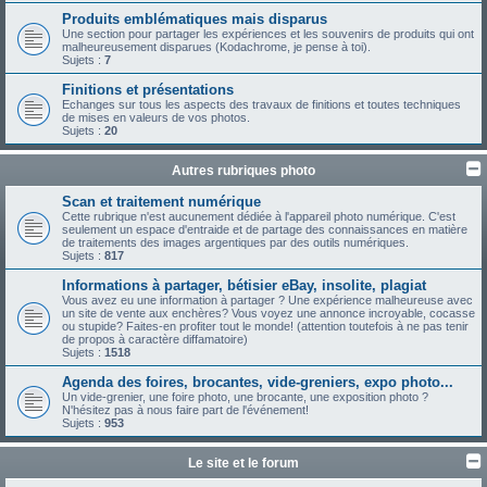
Produits emblématiques mais disparus
Une section pour partager les expériences et les souvenirs de produits qui ont
malheureusement disparues (Kodachrome, je pense à toi).
Sujets :
7
Finitions et présentations
Echanges sur tous les aspects des travaux de finitions et toutes techniques
de mises en valeurs de vos photos.
Sujets :
20
Autres rubriques photo
Scan et traitement numérique
Cette rubrique n'est aucunement dédiée à l'appareil photo numérique. C'est
seulement un espace d'entraide et de partage des connaissances en matière
de traitements des images argentiques par des outils numériques.
Sujets :
817
Informations à partager, bétisier eBay, insolite, plagiat
Vous avez eu une information à partager ? Une expérience malheureuse avec
un site de vente aux enchères? Vous voyez une annonce incroyable, cocasse
ou stupide? Faites-en profiter tout le monde! (attention toutefois à ne pas tenir
de propos à caractère diffamatoire)
Sujets :
1518
Agenda des foires, brocantes, vide-greniers, expo photo...
Un vide-grenier, une foire photo, une brocante, une exposition photo ?
N'hésitez pas à nous faire part de l'événement!
Sujets :
953
Le site et le forum