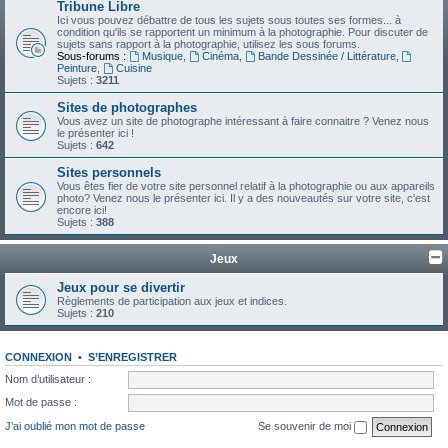
Tribune Libre
Ici vous pouvez débattre de tous les sujets sous toutes ses formes... à
condition qu'ils se rapportent un minimum à la photographie. Pour discuter de
sujets sans rapport à la photographie, utilisez les sous forums.
Sous-forums :
Musique
,
Cinéma
,
Bande Dessinée / Littérature
,
Peinture
,
Cuisine
Sujets :
3211
Sites de photographes
Vous avez un site de photographe intéressant à faire connaitre ? Venez nous
le présenter ici !
Sujets :
642
Sites personnels
Vous êtes fier de votre site personnel relatif à la photographie ou aux appareils
photo? Venez nous le présenter ici. Il y a des nouveautés sur votre site, c'est
encore ici!
Sujets :
388
Jeux
Jeux pour se divertir
Règlements de participation aux jeux et indices.
Sujets :
210
CONNEXION
•
S’ENREGISTRER
Nom d’utilisateur :
Mot de passe :
J’ai oublié mon mot de passe
Se souvenir de moi