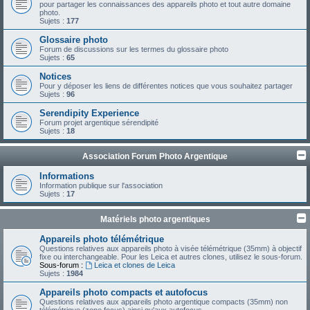
pour partager les connaissances des appareils photo et tout autre domaine
photo.
Sujets :
177
Glossaire photo
Forum de discussions sur les termes du glossaire photo
Sujets :
65
Notices
Pour y déposer les liens de différentes notices que vous souhaitez partager
Sujets :
96
Serendipity Experience
Forum projet argentique sérendipité
Sujets :
18
Association Forum Photo Argentique
Informations
Information publique sur l'association
Sujets :
17
Matériels photo argentiques
Appareils photo télémétrique
Questions relatives aux appareils photo à visée télémétrique (35mm) à objectif
fixe ou interchangeable. Pour les Leica et autres clones, utilisez le sous-forum.
Sous-forum :
Leica et clones de Leica
Sujets :
1984
Appareils photo compacts et autofocus
Questions relatives aux appareils photo argentique compacts (35mm) non