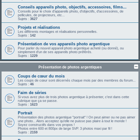
Conseils appareils photo, objectifs, accessoires, films...
Conseils pour le choix d'appareils photo, d'objectifs, d'accessoires, de
pellicules, de projecteurs, etc...
Sujets :
3627
Projets et réalisations
Les différents montages et réalisations personnelles.
Sujets :
142
Présentation de vos appareils photo argentique
Pour parler du nouvel appareil photo argentique acheté (ou donné), ou
simplement d'un de ses appareils photo préférés.
Sujets :
1229
Présentation de photos argentiques
Coups de cœur du mois
Les coups de cœur sont décernés chaque mois par des membres du forum...
Sujets :
46
Faim de séries
Si vous avez plus de trois photos argentique à présenter, c'est dans cette
rubrique que ça se passe.
Sujets :
1623
Portrait
Présentation des photos argentique "portrait" ! On peut aimer ou ne pas aimer
une photo... Alors acceptez qu'elle ne puisse pas plaire à tout le monde !
Soyez constructifs dans vos propos !
Photos entre 600 et 800px de large SVP. 3 photos maxi par fil !
Sujets :
2159