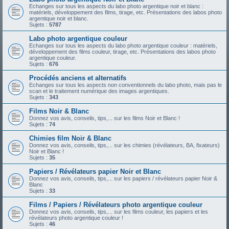
Echanges sur tous les aspects du labo photo argentique noir et blanc :
matériels, développement des films, tirage, etc. Présentations des labos photo
argentique noir et blanc.
Sujets :
5787
Labo photo argentique couleur
Echanges sur tous les aspects du labo photo argentique couleur : matériels,
développement des films couleur, tirage, etc. Présentations des labos photo
argentique couleur.
Sujets :
676
Procédés anciens et alternatifs
Echanges sur tous les aspects non conventionnels du labo photo, mais pas le
scan et le traitement numérique des images argentiques.
Sujets :
343
Films Noir & Blanc
Donnez vos avis, conseils, tips,... sur les films Noir et Blanc !
Sujets :
74
Chimies film Noir & Blanc
Donnez vos avis, conseils, tips,... sur les chimies (révélateurs, BA, fixateurs)
Noir et Blanc !
Sujets :
35
Papiers / Révélateurs papier Noir et Blanc
Donnez vos avis, conseils, tips,... sur les papiers / révélateurs papier Noir &
Blanc
Sujets :
33
Films / Papiers / Révélateurs photo argentique couleur
Donnez vos avis, conseils, tips,... sur les films couleur, les papiers et les
révélateurs photo argentique couleur !
Sujets :
46