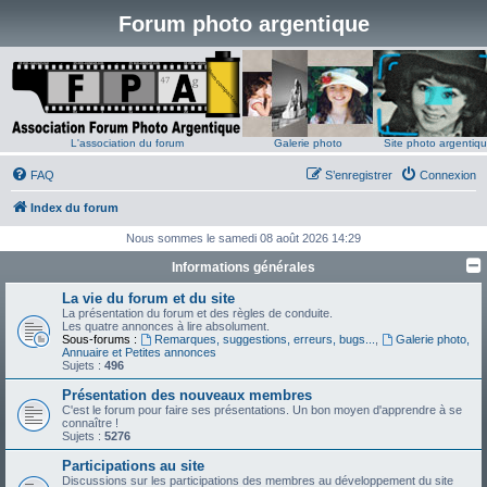
Forum photo argentique
L'association du forum
Galerie photo
Site photo argentiq
FAQ
S’enregistrer
Connexion
Index du forum
Nous sommes le samedi 08 août 2026 14:29
Informations générales
La vie du forum et du site
La présentation du forum et des règles de conduite.
Les quatre annonces à lire absolument.
Sous-forums :
Remarques, suggestions, erreurs, bugs...
,
Galerie photo,
Annuaire et Petites annonces
Sujets :
496
Présentation des nouveaux membres
C'est le forum pour faire ses présentations. Un bon moyen d'apprendre à se
connaître !
Sujets :
5276
Participations au site
Discussions sur les participations des membres au développement du site