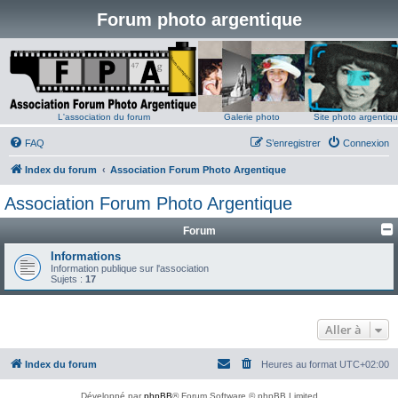
Forum photo argentique
L'association du forum
Galerie photo
Site photo argentiq
FAQ
S’enregistrer
Connexion
Index du forum
Association Forum Photo Argentique
Association Forum Photo Argentique
Forum
Informations
Information publique sur l'association
Sujets :
17
Aller à
Index du forum
Heures au format
UTC+02:00
Développé par
phpBB
® Forum Software © phpBB Limited